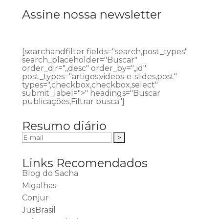
Assine nossa newsletter
[searchandfilter fields="search,post_types"
search_placeholder="Buscar"
order_dir=",,desc" order_by=",,id"
post_types="artigos,videos-e-slides,post"
types=",checkbox,checkbox,select"
submit_label=">" headings="Buscar
publicações,Filtrar busca"]
Resumo diário
Links Recomendados
Blog do Sacha
Migalhas
Conjur
JusBrasil