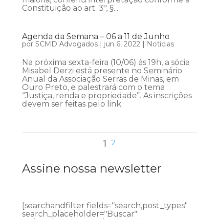
Constituição ao art. 3º, §...
Agenda da Semana – 06 a 11 de Junho
por
SCMD Advogados
|
jun 6, 2022
|
Notícias
Na próxima sexta-feira (10/06) às 19h, a sócia
Misabel Derzi está presente no Seminário
Anual da Associação Serras de Minas, em
Ouro Preto, e palestrará com o tema
“Justiça, renda e propriedade”. As inscrições
devem ser feitas pelo link.
1
2
Assine nossa newsletter
[searchandfilter fields="search,post_types"
search_placeholder="Buscar"