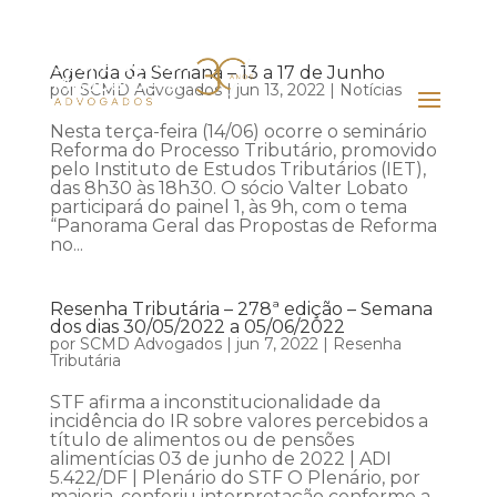
Agenda da Semana – 13 a 17 de Junho
por
SCMD Advogados
|
jun 13, 2022
|
Notícias
Nesta terça-feira (14/06) ocorre o seminário
Reforma do Processo Tributário, promovido
pelo Instituto de Estudos Tributários (IET),
das 8h30 às 18h30. O sócio Valter Lobato
participará do painel 1, às 9h, com o tema
“Panorama Geral das Propostas de Reforma
no...
Resenha Tributária – 278ª edição – Semana
dos dias 30/05/2022 a 05/06/2022
por
SCMD Advogados
|
jun 7, 2022
|
Resenha
Tributária
STF afirma a inconstitucionalidade da
incidência do IR sobre valores percebidos a
título de alimentos ou de pensões
alimentícias 03 de junho de 2022 | ADI
5.422/DF | Plenário do STF O Plenário, por
maioria, conferiu interpretação conforme a