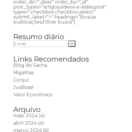
order_dir=",,desc" order_by=",,id"
post_types="artigos,videos-e-slides,post"
types=",checkbox,checkbox,select"
submit_label=">" headings="Buscar
publicações,Filtrar busca"]
Resumo diário
Links Recomendados
Blog do Sacha
Migalhas
Conjur
JusBrasil
Valor Econômico
Arquivo
maio 2024
(4)
abril 2024
(4)
março 2024
(6)