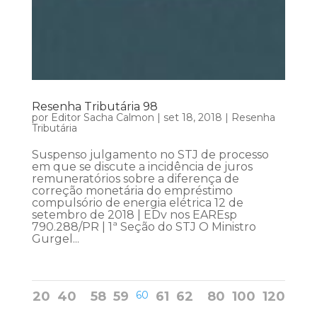
Resenha Tributária 98
por
Editor Sacha Calmon
|
set 18, 2018
|
Resenha
Tributária
Suspenso julgamento no STJ de processo
em que se discute a incidência de juros
remuneratórios sobre a diferença de
correção monetária do empréstimo
compulsório de energia elétrica 12 de
setembro de 2018 | EDv nos EAREsp
790.288/PR | 1ª Seção do STJ O Ministro
Gurgel...
20
40
58
59
60
61
62
80
100
120