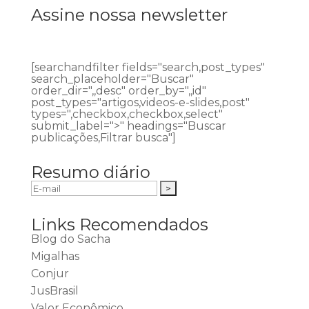
Assine nossa newsletter
[searchandfilter fields="search,post_types"
search_placeholder="Buscar"
order_dir=",,desc" order_by=",,id"
post_types="artigos,videos-e-slides,post"
types=",checkbox,checkbox,select"
submit_label=">" headings="Buscar
publicações,Filtrar busca"]
Resumo diário
Links Recomendados
Blog do Sacha
Migalhas
Conjur
JusBrasil
Valor Econômico