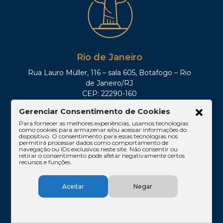
Rio de Janeiro
Rua Lauro Müller, 116 – sala 605, Botafogo – Rio
de Janeiro/RJ
CEP: 22290-160
Tel: (21)3212-0100
Gerenciar Consentimento de Cookies
Para fornecer as melhores experiências, usamos tecnologias
como cookies para armazenar e/ou acessar informações do
dispositivo. O consentimento para essas tecnologias nos
permitirá processar dados como comportamento de
navegação ou IDs exclusivos neste site. Não consentir ou
retirar o consentimento pode afetar negativamente certos
recursos e funções.
Aceitar
Negar
Brasília
SHIS QI 11, Conj. 10, Casa 05, Lago Sul – Brasília/DF
CEP: 71625-300