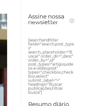
Assine nossa
ublicações
Ouvidoria
Contato
newsletter
[searchandfilter
fields="search,post_type
s"
search_placeholder="B
uscar" order_dir=",,desc"
order_by=",,id"
post_types="artigos,vide
os-e-slides,post"
types=",checkbox,check
box,select"
submit_label=">"
headings="Buscar
publicações,Filtrar
busca"]
Resumo diário