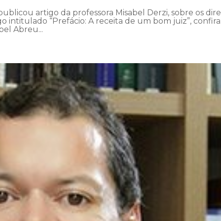
publicou artigo da professora Misabel Derzi, sobre os dire
 intitulado “Prefácio: A receita de um bom juiz”, confira
bel Abreu...