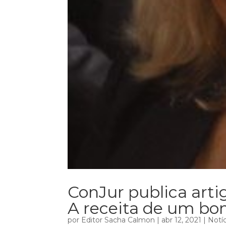
ConJur publica artig
A receita de um bo
por
Editor Sacha Calmon
|
abr 12, 2021
|
Notíc