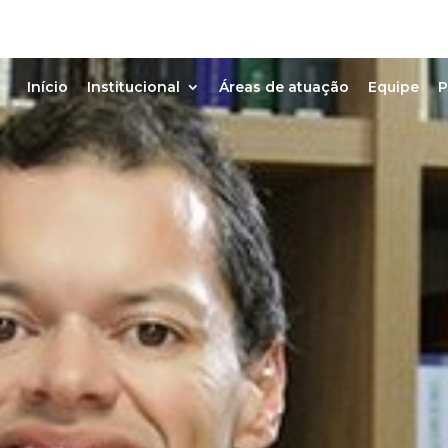
Início
Institucional
Áreas de atuação
Equipe
P