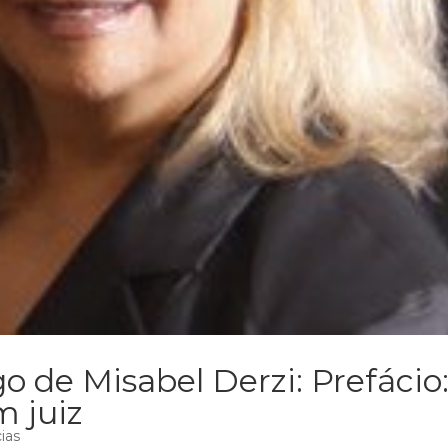
o de Misabel Derzi: Prefácio
m juiz
ias