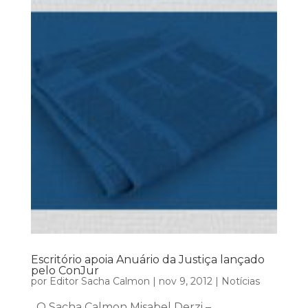
Escritório apoia Anuário da Justiça lançado
pelo ConJur
por
Editor Sacha Calmon
|
nov 9, 2012
|
Notícias
O Sacha Calmon Misabel Derzi –