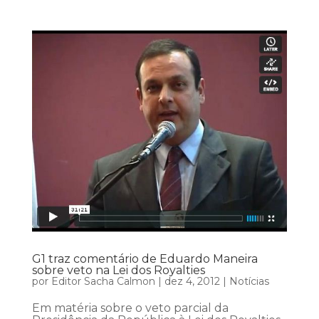
G1 traz comentário de Eduardo Maneira
sobre veto na Lei dos Royalties
por
Editor Sacha Calmon
|
dez 4, 2012
|
Notícias
Em matéria sobre o veto parcial da