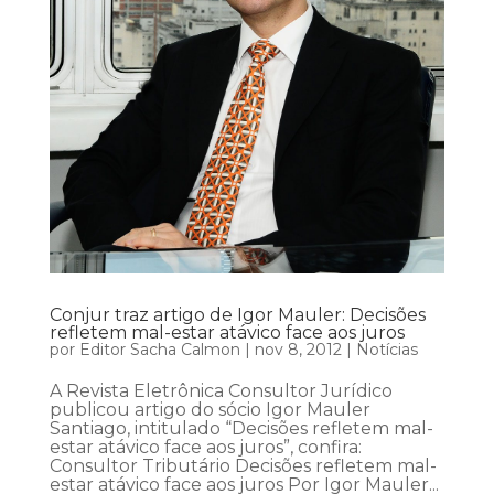
Conjur traz artigo de Igor Mauler: Decisões
refletem mal-estar atávico face aos juros
por
Editor Sacha Calmon
|
nov 8, 2012
|
Notícias
A Revista Eletrônica Consultor Jurídico
publicou artigo do sócio Igor Mauler
Santiago, intitulado “Decisões refletem mal-
estar atávico face aos juros”, confira:
Consultor Tributário Decisões refletem mal-
estar atávico face aos juros Por Igor Mauler...