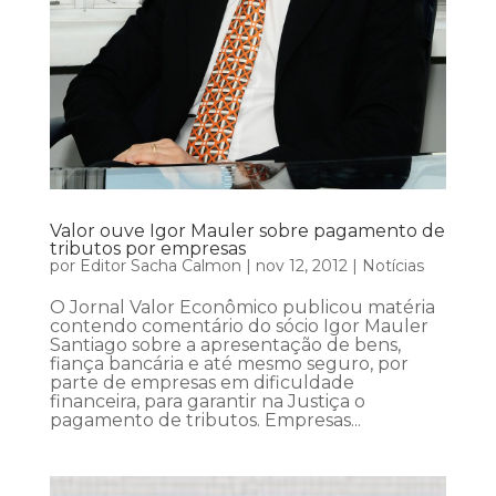
Valor ouve Igor Mauler sobre pagamento de
tributos por empresas
por
Editor Sacha Calmon
|
nov 12, 2012
|
Notícias
O Jornal Valor Econômico publicou matéria
contendo comentário do sócio Igor Mauler
Santiago sobre a apresentação de bens,
fiança bancária e até mesmo seguro, por
parte de empresas em dificuldade
financeira, para garantir na Justiça o
pagamento de tributos. Empresas...