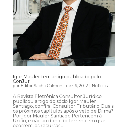
Igor Mauler tem artigo publicado pelo
ConJur
por
Editor Sacha Calmon
|
dez 6, 2012
|
Notícias
A Revista Eletrônica Consultor Jurídico
publicou artigo do sócio Igor Mauler
Santiago, confira: Consultor Tributário Quais
os próximos capítulos após o veto de Dilma?
Por Igor Mauler Santiago Pertencem à
União, e não ao dono do terreno em que
ocorrem, os recursos...