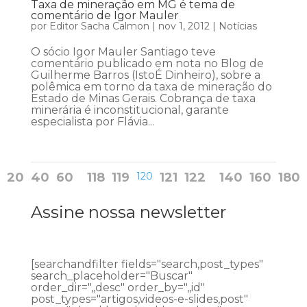
Taxa de mineração em MG é tema de
comentário de Igor Mauler
por
Editor Sacha Calmon
|
nov 1, 2012
|
Notícias
O sócio Igor Mauler Santiago teve
comentário publicado em nota no Blog de
Guilherme Barros (IstoÉ Dinheiro), sobre a
polêmica em torno da taxa de mineração do
Estado de Minas Gerais. Cobrança de taxa
minerária é inconstitucional, garante
especialista por Flávia...
20
40
60
118
119
120
121
122
140
160
180
Assine nossa newsletter
[searchandfilter fields="search,post_types"
search_placeholder="Buscar"
order_dir=",,desc" order_by=",,id"
post_types="artigos,videos-e-slides,post"