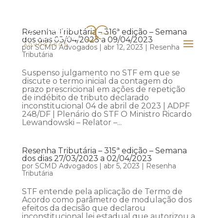
Resenha Tributária – 316ª edição – Semana
dos dias 03/04/2023 a 09/04/2023
por
SCMD Advogados
|
abr 12, 2023
|
Resenha
Tributária
Suspenso julgamento no STF em que se
discute o termo inicial da contagem do
prazo prescricional em ações de repetição
de indébito de tributo declarado
inconstitucional 04 de abril de 2023 | ADPF
248/DF | Plenário do STF O Ministro Ricardo
Lewandowski – Relator –...
Resenha Tributária – 315ª edição – Semana
dos dias 27/03/2023 a 02/04/2023
por
SCMD Advogados
|
abr 5, 2023
|
Resenha
Tributária
STF entende pela aplicação de Termo de
Acordo como parâmetro de modulação dos
efeitos da decisão que declarou
inconstitucional lei estadual que autorizou a