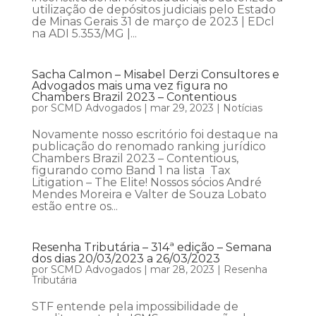
utilização de depósitos judiciais pelo Estado
de Minas Gerais 31 de março de 2023 | EDcl
na ADI 5.353/MG |...
Sacha Calmon – Misabel Derzi Consultores e
Advogados mais uma vez figura no
Chambers Brazil 2023 – Contentious
por
SCMD Advogados
|
mar 29, 2023
|
Notícias
Novamente nosso escritório foi destaque na
publicação do renomado ranking jurídico
Chambers Brazil 2023 – Contentious,
figurando como Band 1 na lista Tax
Litigation – The Elite! Nossos sócios André
Mendes Moreira e Valter de Souza Lobato
estão entre os...
Resenha Tributária – 314ª edição – Semana
dos dias 20/03/2023 a 26/03/2023
por
SCMD Advogados
|
mar 28, 2023
|
Resenha
Tributária
STF entende pela impossibilidade de