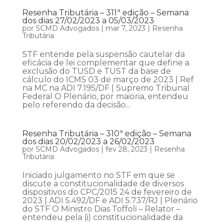
Resenha Tributária – 311ª edição – Semana
dos dias 27/02/2023 a 05/03/2023
por
SCMD Advogados
|
mar 7, 2023
|
Resenha
Tributária
STF entende pela suspensão cautelar da
eficácia de lei complementar que define a
exclusão do TUSD e TUST da base de
cálculo do ICMS 03 de março de 2023 | Ref
na MC na ADI 7.195/DF | Supremo Tribunal
Federal O Plenário, por maioria, entendeu
pelo referendo da decisão...
Resenha Tributária – 310ª edição – Semana
dos dias 20/02/2023 a 26/02/2023
por
SCMD Advogados
|
fev 28, 2023
|
Resenha
Tributária
Iniciado julgamento no STF em que se
discute a constitucionalidade de diversos
dispositivos do CPC/2015 24 de fevereiro de
2023 | ADI 5.492/DF e ADI 5.737/RJ | Plenário
do STF O Ministro Dias Toffoli – Relator –
entendeu pela (i) constitucionalidade da