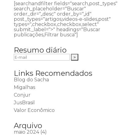
[searchandfilter fields="search,post_types"
search_placeholder="Buscar"
order_dir=",,desc" order_by=",,id"
post_types="artigos,videos-e-slides,post"
types=",checkbox,checkbox,select"
submit_label=">" headings="Buscar
publicações,Filtrar busca"]
Resumo diário
Links Recomendados
Blog do Sacha
Migalhas
Conjur
JusBrasil
Valor Econômico
Arquivo
maio 2024
(4)