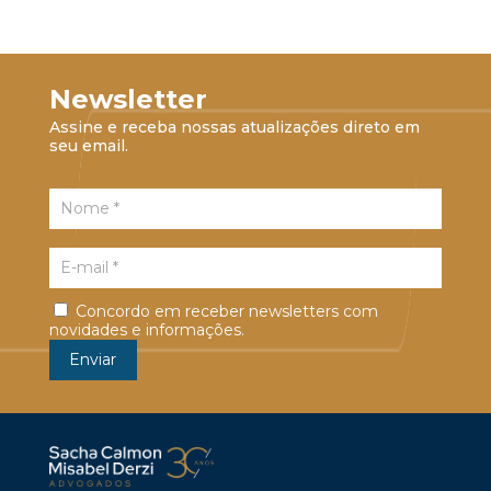
Newsletter
Assine e receba nossas atualizações direto em
seu email.
Concordo em receber newsletters com
novidades e informações.