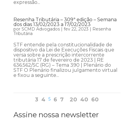
expressão...
Resenha Tributária – 309ª edição – Semana
dos dias 13/02/2023 a 17/02/2023
por
SCMD Advogados
|
fev 22, 2023
|
Resenha
Tributária
STF entende pela constitucionalidade de
dispositivo da Lei de Execuções Fiscais que
versa sobre a prescrição intercorrente
tributária 17 de fevereiro de 2023 | RE
636.562/SC (RG) – Tema 390 | Plenário do
STF O Plenário finalizou julgamento virtual
e fixou a seguinte...
3
4
5
6
7
20
40
60
Assine nossa newsletter