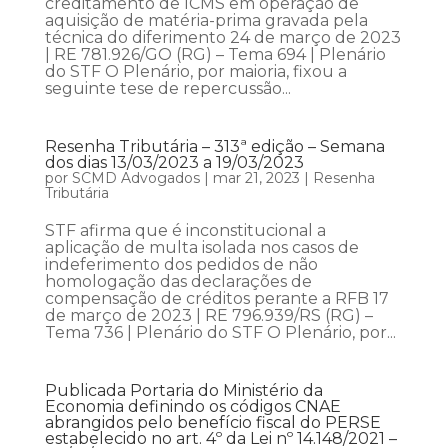
creditamento de ICMS em operação de
aquisição de matéria-prima gravada pela
técnica do diferimento 24 de março de 2023
| RE 781.926/GO (RG) – Tema 694 | Plenário
do STF O Plenário, por maioria, fixou a
seguinte tese de repercussão...
Resenha Tributária – 313ª edição – Semana
dos dias 13/03/2023 a 19/03/2023
por
SCMD Advogados
|
mar 21, 2023
|
Resenha
Tributária
STF afirma que é inconstitucional a
aplicação de multa isolada nos casos de
indeferimento dos pedidos de não
homologação das declarações de
compensação de créditos perante a RFB 17
de março de 2023 | RE 796.939/RS (RG) –
Tema 736 | Plenário do STF O Plenário, por...
Publicada Portaria do Ministério da
Economia definindo os códigos CNAE
abrangidos pelo benefício fiscal do PERSE
estabelecido no art. 4º da Lei nº 14.148/2021 –