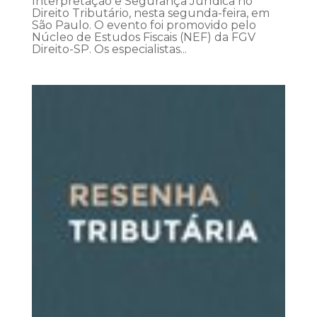
Interpretação e Segurança Jurídica no
Direito Tributário, nesta segunda-feira, em
São Paulo. O evento foi promovido pelo
Núcleo de Estudos Fiscais (NEF) da FGV
Direito-SP. Os especialistas...