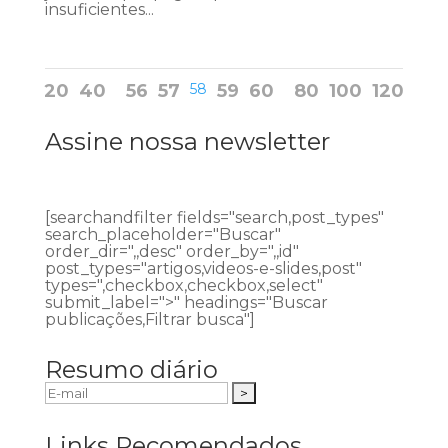
insuficientes...
20
40
56
57
58
59
60
80
100
120
Assine nossa newsletter
[searchandfilter fields="search,post_types"
search_placeholder="Buscar"
order_dir=",,desc" order_by=",,id"
post_types="artigos,videos-e-slides,post"
types=",checkbox,checkbox,select"
submit_label=">" headings="Buscar
publicações,Filtrar busca"]
Resumo diário
Links Recomendados