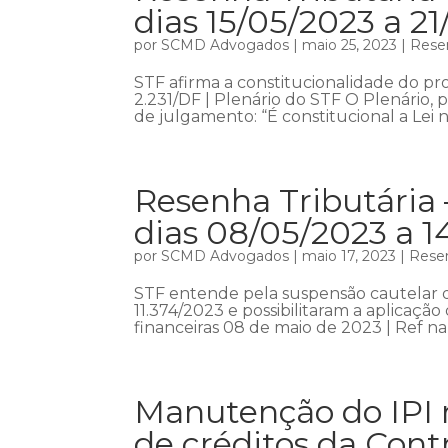
dias 15/05/2023 a 2
por
SCMD Advogados
|
maio 25, 2023
|
Resen
STF afirma a constitucionalidade do p
2.231/DF | Plenário do STF O Plenário,
de julgamento: “É constitucional a Lei n
Resenha Tributária 
dias 08/05/2023 a 1
por
SCMD Advogados
|
maio 17, 2023
|
Resen
STF entende pela suspensão cautelar da
11.374/2023 e possibilitaram a aplicaçã
financeiras 08 de maio de 2023 | Ref na
Manutenção do IPI 
de créditos da Cont