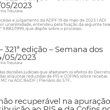
1/05/2023
ha Tributária
rocesso e julgamento da ADPF 19 de maio de 2023 | ADI
 por unanimidade, entendeu pela fixação da seguinte tes
º 9.882/1999, que dispõe sobre o processo...
– 321ª edição – Semana dos
4/05/2023
ha Tributária
s decisões judiciais que afastaram os efeitos do Decreto
o das alíquotas reduzidas de PIS e COFINS sobre receitas
 MC na ADC 84/DF | Plenário do STF...
não recuperável na apuraçã
ribuição ao PIS e da Cofins n