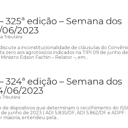
– 325ª edição – Semana dos
Início
Institucional
Áreas de atuação
Equipe
P
1/06/2023
 Tributária
iscute a inconstitucionalidade de cláusulas do Convêni
ta zero aos agrotóxicos indicados na TIPI 09 de junho d
Ministro Edson Fachin – Relator –, em...
– 324ª edição – Semana dos
04/06/2023
Tributária
e de dispositivos que determinam o recolhimento do IS
 de junho de 2023 | ADI 5.835/DF, ADI 5.862/DF e ADPF
r maioria, entendeu pela...