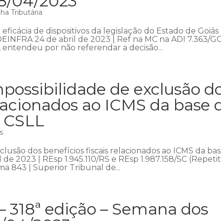
28/04/2023
a Tributária
ficácia de dispositivos da legislação do Estado de Goiás
DEINFRA 24 de abril de 2023 | Ref na MC na ADI 7.363/GO
, entendeu por não referendar a decisão...
possibilidade de exclusão d
relacionados ao ICMS da base 
a CSLL
s
lusão dos benefícios fiscais relacionados ao ICMS da ba
 de 2023 | REsp 1.945.110/RS e REsp 1.987.158/SC (Repetit
a 843 | Superior Tribunal de...
– 318ª edição – Semana dos