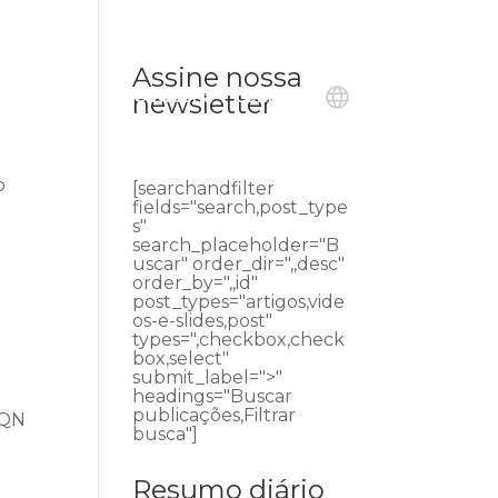
Assine nossa
ublicações
Ouvidoria
Contato
newsletter
o
[searchandfilter
e
fields="search,post_type
s"
search_placeholder="B
uscar" order_dir=",,desc"
order_by=",,id"
post_types="artigos,vide
os-e-slides,post"
types=",checkbox,check
box,select"
submit_label=">"
headings="Buscar
publicações,Filtrar
SQN
busca"]
Resumo diário