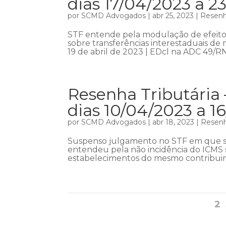
dias 17/04/2023 a 2
por
SCMD Advogados
|
abr 25, 2023
|
Resenha
STF entende pela modulação de efeito
sobre transferências interestaduais d
19 de abril de 2023 | EDcl na ADC 49/RN 
Resenha Tributária 
dias 10/04/2023 a 1
por
SCMD Advogados
|
abr 18, 2023
|
Resenh
Suspenso julgamento no STF em que se
entendeu pela não incidência do ICMS s
estabelecimentos do mesmo contribuinte
2