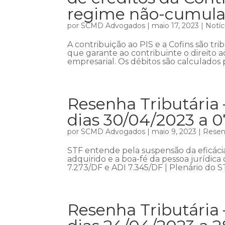
regime não-cumula
por
SCMD Advogados
|
maio 17, 2023
|
Notíc
A contribuição ao PIS e a Cofins são tr
que garante ao contribuinte o direito a
empresarial. Os débitos são calculados p
Resenha Tributária
dias 30/04/2023 a 
por
SCMD Advogados
|
maio 9, 2023
|
Resenh
STF entende pela suspensão da eficáci
adquirido e a boa-fé da pessoa jurídic
7.273/DF e ADI 7.345/DF | Plenário do 
Resenha Tributária 