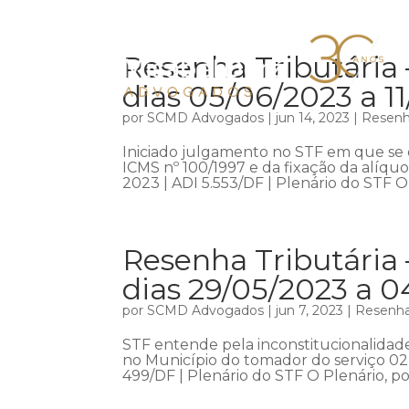
Resenha Tributária 
dias 05/06/2023 a 1
por
SCMD Advogados
|
jun 14, 2023
|
Resenha
Iniciado julgamento no STF em que se d
ICMS nº 100/1997 e da fixação da alíquo
2023 | ADI 5.553/DF | Plenário do STF O 
Resenha Tributária 
dias 29/05/2023 a 
por
SCMD Advogados
|
jun 7, 2023
|
Resenha 
STF entende pela inconstitucionalidad
no Município do tomador do serviço 02
499/DF | Plenário do STF O Plenário, po