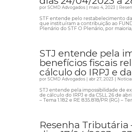
dias 24/04/2023 a 
por
SCMD Advogados
|
maio 4, 2023
|
Resenh
STF entende pelo restabelecimento da e
que instituíram a contribuição ao FUN
Plenário do STF O Plenário, por maioria
STJ entende pela im
benefícios fiscais 
cálculo do IRPJ e d
por
SCMD Advogados
|
abr 27, 2023
|
Notícia
STJ entende pela impossibilidade de exc
de cálculo do IRPJ e da CSLL 26 de abril
– Tema 1.182 e RE 835.818/PR (RG) – Tem
Resenha Tributária 