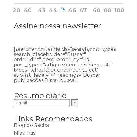
20
40
43
44
45
46
47
60
80
100
Assine nossa newsletter
[searchandfilter fields="search,post_types"
search_placeholder="Buscar"
order_dir=",,desc" order_by=",,id"
post_types="artigos,videos-e-slides,post"
types=",checkbox,checkbox,select"
submit_label=">" headings="Buscar
publicações,Filtrar busca"]
Resumo diário
Links Recomendados
Blog do Sacha
Migalhas