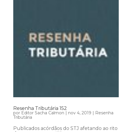
Resenha Tributária 152
por
Editor Sacha Calmon
|
nov 4, 2019
|
Resenha
Tributária
Publicados acórdãos do STJ afetando ao rito