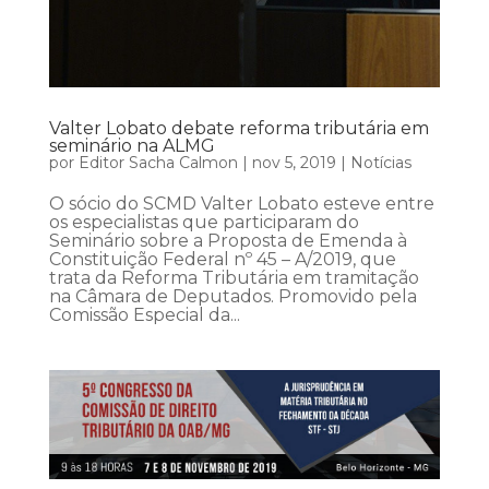
Valter Lobato debate reforma tributária em
seminário na ALMG
por
Editor Sacha Calmon
|
nov 5, 2019
|
Notícias
O sócio do SCMD Valter Lobato esteve entre
os especialistas que participaram do
Seminário sobre a Proposta de Emenda à
Constituição Federal nº 45 – A/2019, que
trata da Reforma Tributária em tramitação
na Câmara de Deputados. Promovido pela
Comissão Especial da...