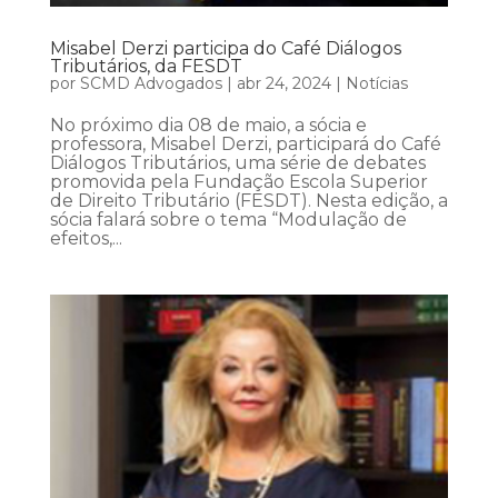
Misabel Derzi participa do Café Diálogos
Tributários, da FESDT
por
SCMD Advogados
|
abr 24, 2024
|
Notícias
No próximo dia 08 de maio, a sócia e
professora, Misabel Derzi, participará do Café
Diálogos Tributários, uma série de debates
promovida pela Fundação Escola Superior
de Direito Tributário (FESDT). Nesta edição, a
sócia falará sobre o tema “Modulação de
efeitos,...