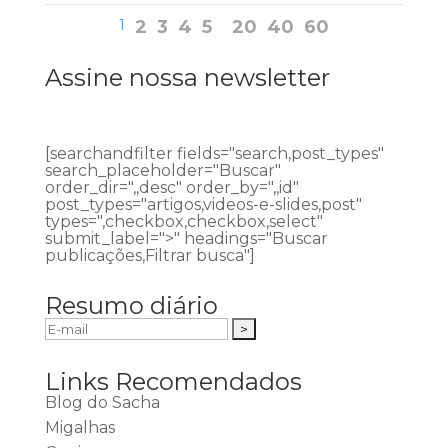
1
2
3
4
5
20
40
60
Assine nossa newsletter
[searchandfilter fields="search,post_types"
search_placeholder="Buscar"
order_dir=",,desc" order_by=",,id"
post_types="artigos,videos-e-slides,post"
types=",checkbox,checkbox,select"
submit_label=">" headings="Buscar
publicações,Filtrar busca"]
Resumo diário
Links Recomendados
Blog do Sacha
Migalhas