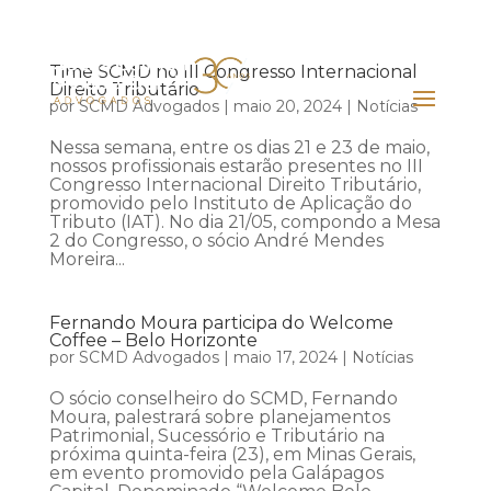
Time SCMD no III Congresso Internacional
Direito Tributário
por
SCMD Advogados
|
maio 20, 2024
|
Notícias
Nessa semana, entre os dias 21 e 23 de maio,
nossos profissionais estarão presentes no III
Congresso Internacional Direito Tributário,
promovido pelo Instituto de Aplicação do
Tributo (IAT). No dia 21/05, compondo a Mesa
2 do Congresso, o sócio André Mendes
Moreira...
Fernando Moura participa do Welcome
Coffee – Belo Horizonte
por
SCMD Advogados
|
maio 17, 2024
|
Notícias
O sócio conselheiro do SCMD, Fernando
Moura, palestrará sobre planejamentos
Patrimonial, Sucessório e Tributário na
próxima quinta-feira (23), em Minas Gerais,
em evento promovido pela Galápagos