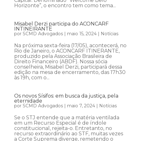
Capital. Denominado “Welcome Belo
Horizonte”, o encontro tem como tema...
Misabel Derzi participa do ACONCARF
INTINEIRANTE
por
SCMD Advogados
|
maio 15, 2024
|
Notícias
Na próxima sexta-feira (17/05), acontecerá, no
Rio de Janeiro, o ACONCARF ITINERANTE,
produzido pela Associação Brasileira de
Direito Financeiro (ABDF). Nossa sócia
conselheira, Misabel Derzi, participará dessa
edição na mesa de encerramento, das 17h30
às 19h, com o...
Os novos Sísifos: em busca da justiça, pela
eternidade
por
SCMD Advogados
|
maio 7, 2024
|
Notícias
Se o STJ entende que a matéria ventilada
em um Recurso Especial é de índole
constitucional, rejeita-o. Entretanto, no
recurso extraordinário ao STF, muitas vezes
a Corte Suprema diverge, remetendo o