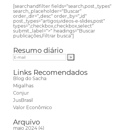
[searchandfilter fields="search,post_types"
search_placeholder="Buscar"
order_dir=",,desc" order_by=",,id"
post_types="artigos,videos-e-slides,post"
types=",checkbox,checkbox,select"
submit_label=">" headings="Buscar
publicações,Filtrar busca"]
Resumo diário
Links Recomendados
Blog do Sacha
Migalhas
Conjur
JusBrasil
Valor Econômico
Arquivo
maio 2024
(4)