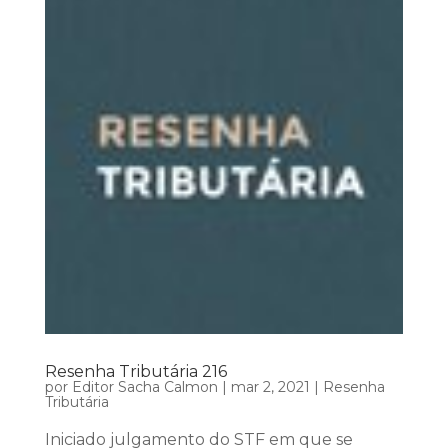
Resenha Tributária 216
por
Editor Sacha Calmon
|
mar 2, 2021
|
Resenha
Tributária
Iniciado julgamento do STF em que se