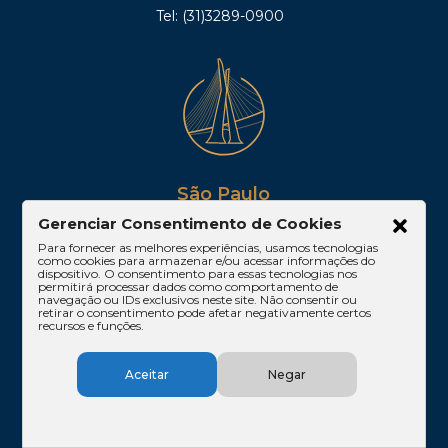
Tel: (31)3289-0900
São Paulo
Gerenciar Consentimento de Cookies
Av. Paulista, 1842, 16º andar, Conjuntos 167 e 168,
Edifício Cetenco Plaza – Torre Norte
Para fornecer as melhores experiências, usamos tecnologias
como cookies para armazenar e/ou acessar informações do
Bela Vista – São Paulo/SP
dispositivo. O consentimento para essas tecnologias nos
CEP 01310-200
permitirá processar dados como comportamento de
navegação ou IDs exclusivos neste site. Não consentir ou
Tel: (11)3061-1665
retirar o consentimento pode afetar negativamente certos
recursos e funções.
Aceitar
Negar