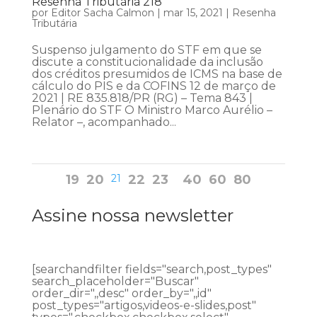
Resenha Tributária 218
por
Editor Sacha Calmon
|
mar 15, 2021
|
Resenha
Tributária
Suspenso julgamento do STF em que se
discute a constitucionalidade da inclusão
dos créditos presumidos de ICMS na base de
cálculo do PIS e da COFINS 12 de março de
2021 | RE 835.818/PR (RG) – Tema 843 |
Plenário do STF O Ministro Marco Aurélio –
Relator –, acompanhado...
19
20
21
22
23
40
60
80
Assine nossa newsletter
[searchandfilter fields="search,post_types"
search_placeholder="Buscar"
order_dir=",,desc" order_by=",,id"
post_types="artigos,videos-e-slides,post"