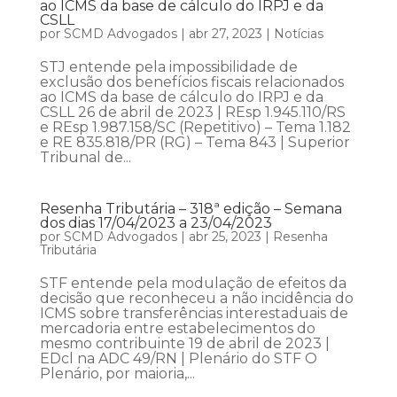
ao ICMS da base de cálculo do IRPJ e da
CSLL
por
SCMD Advogados
|
abr 27, 2023
|
Notícias
STJ entende pela impossibilidade de
exclusão dos benefícios fiscais relacionados
ao ICMS da base de cálculo do IRPJ e da
CSLL 26 de abril de 2023 | REsp 1.945.110/RS
e REsp 1.987.158/SC (Repetitivo) – Tema 1.182
e RE 835.818/PR (RG) – Tema 843 | Superior
Tribunal de...
Resenha Tributária – 318ª edição – Semana
dos dias 17/04/2023 a 23/04/2023
por
SCMD Advogados
|
abr 25, 2023
|
Resenha
Tributária
STF entende pela modulação de efeitos da
decisão que reconheceu a não incidência do
ICMS sobre transferências interestaduais de
mercadoria entre estabelecimentos do
mesmo contribuinte 19 de abril de 2023 |
EDcl na ADC 49/RN | Plenário do STF O
Plenário, por maioria,...