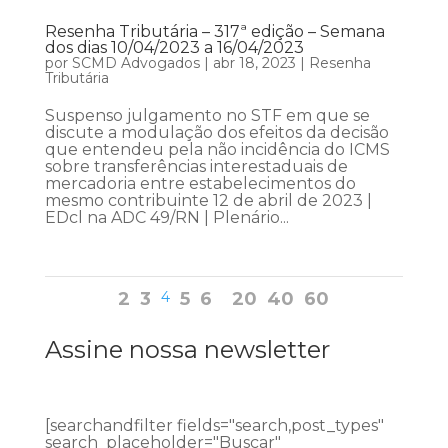
Resenha Tributária – 317ª edição – Semana
dos dias 10/04/2023 a 16/04/2023
por
SCMD Advogados
|
abr 18, 2023
|
Resenha
Tributária
Suspenso julgamento no STF em que se
discute a modulação dos efeitos da decisão
que entendeu pela não incidência do ICMS
sobre transferências interestaduais de
mercadoria entre estabelecimentos do
mesmo contribuinte 12 de abril de 2023 |
EDcl na ADC 49/RN | Plenário...
2
3
4
5
6
20
40
60
Assine nossa newsletter
[searchandfilter fields="search,post_types"
search_placeholder="Buscar"