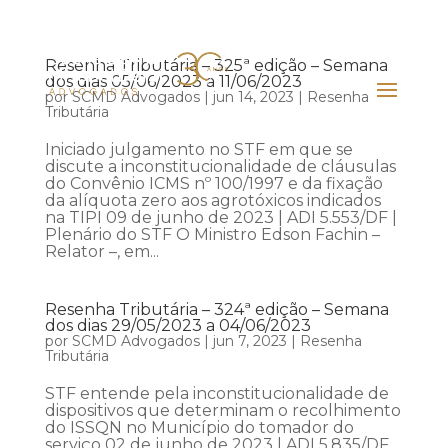
Resenha Tributária – 325ª edição – Semana
dos dias 05/06/2023 a 11/06/2023
por
SCMD Advogados
|
jun 14, 2023
|
Resenha
Tributária
Iniciado julgamento no STF em que se
discute a inconstitucionalidade de cláusulas
do Convênio ICMS nº 100/1997 e da fixação
da alíquota zero aos agrotóxicos indicados
na TIPI 09 de junho de 2023 | ADI 5.553/DF |
Plenário do STF O Ministro Edson Fachin –
Relator –, em...
Resenha Tributária – 324ª edição – Semana
dos dias 29/05/2023 a 04/06/2023
por
SCMD Advogados
|
jun 7, 2023
|
Resenha
Tributária
STF entende pela inconstitucionalidade de
dispositivos que determinam o recolhimento
do ISSQN no Município do tomador do
serviço 02 de junho de 2023 | ADI 5.835/DF,