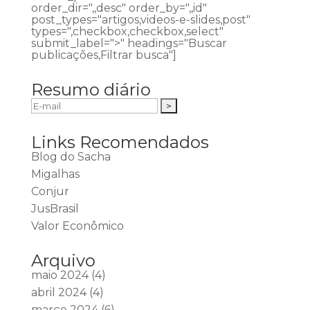
order_dir=",,desc" order_by=",,id"
post_types="artigos,videos-e-slides,post"
types=",checkbox,checkbox,select"
submit_label=">" headings="Buscar
publicações,Filtrar busca"]
Resumo diário
Links Recomendados
Blog do Sacha
Migalhas
Conjur
JusBrasil
Valor Econômico
Arquivo
maio 2024
(4)
abril 2024
(4)
março 2024
(6)