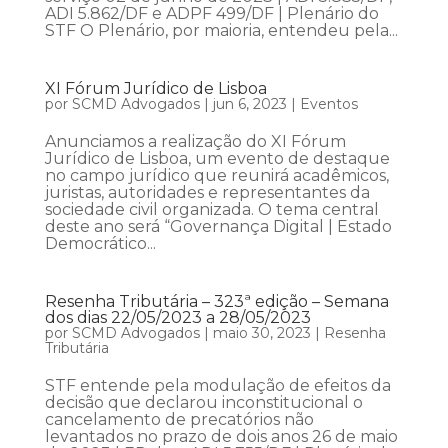
ADI 5.862/DF e ADPF 499/DF | Plenário do
STF O Plenário, por maioria, entendeu pela...
XI Fórum Jurídico de Lisboa
por
SCMD Advogados
|
jun 6, 2023
|
Eventos
Anunciamos a realização do XI Fórum
Jurídico de Lisboa, um evento de destaque
no campo jurídico que reunirá acadêmicos,
juristas, autoridades e representantes da
sociedade civil organizada. O tema central
deste ano será “Governança Digital | Estado
Democrático...
Resenha Tributária – 323ª edição – Semana
dos dias 22/05/2023 a 28/05/2023
por
SCMD Advogados
|
maio 30, 2023
|
Resenha
Tributária
STF entende pela modulação de efeitos da
decisão que declarou inconstitucional o
cancelamento de precatórios não
levantados no prazo de dois anos 26 de maio