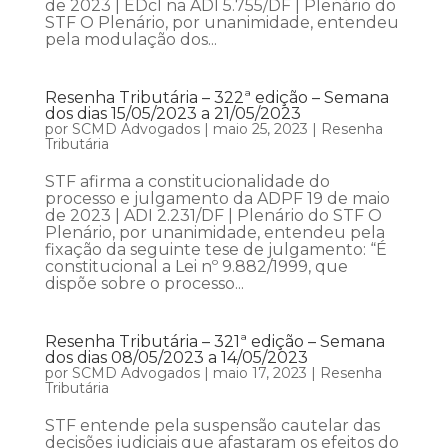
de 2023 | EDcl na ADI 5.755/DF | Plenário do
STF O Plenário, por unanimidade, entendeu
pela modulação dos...
Resenha Tributária – 322ª edição – Semana
dos dias 15/05/2023 a 21/05/2023
por
SCMD Advogados
|
maio 25, 2023
|
Resenha
Tributária
STF afirma a constitucionalidade do
processo e julgamento da ADPF 19 de maio
de 2023 | ADI 2.231/DF | Plenário do STF O
Plenário, por unanimidade, entendeu pela
fixação da seguinte tese de julgamento: “É
constitucional a Lei nº 9.882/1999, que
dispõe sobre o processo...
Resenha Tributária – 321ª edição – Semana
dos dias 08/05/2023 a 14/05/2023
por
SCMD Advogados
|
maio 17, 2023
|
Resenha
Tributária
STF entende pela suspensão cautelar das
decisões judiciais que afastaram os efeitos do