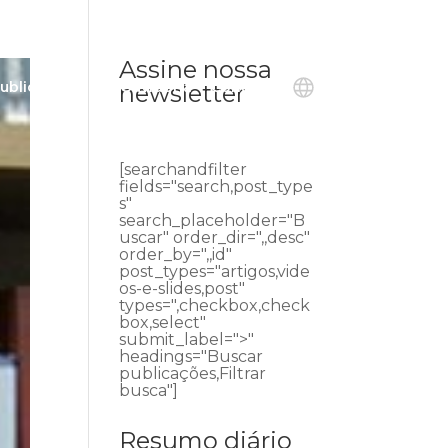
Assine nossa
ublicações
Ouvidoria
Contato
newsletter
[searchandfilter
fields="search,post_type
s"
search_placeholder="B
uscar" order_dir=",,desc"
order_by=",,id"
post_types="artigos,vide
os-e-slides,post"
types=",checkbox,check
box,select"
submit_label=">"
headings="Buscar
publicações,Filtrar
busca"]
Resumo diário