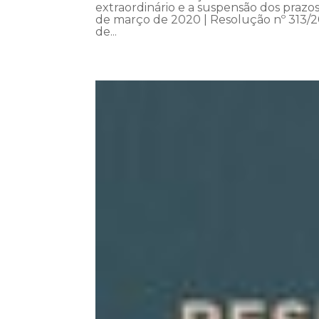
extraordinário e a suspensão dos praz
de março de 2020 | Resolução nº 313/2
de...