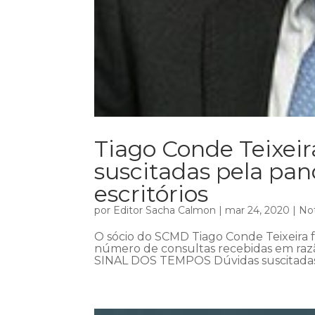
Tiago Conde Teixeir
suscitadas pela p
escritórios
por
Editor Sacha Calmon
|
mar 24, 2020
|
Not
O sócio do SCMD Tiago Conde Teixeira fa
número de consultas recebidas em razã
SINAL DOS TEMPOS Dúvidas suscitada