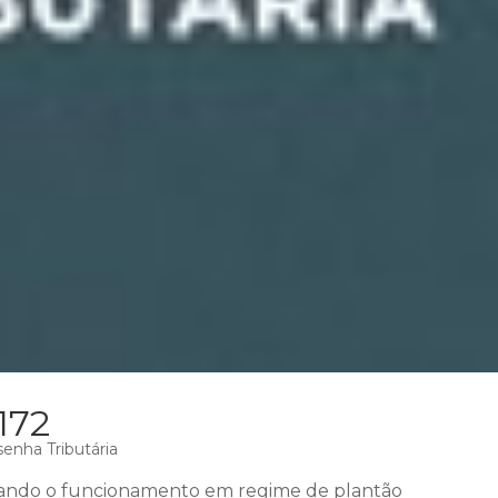
172
enha Tributária
ando o funcionamento em regime de plantão