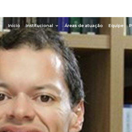
Início
Institucional
Áreas de atuação
Equipe
P