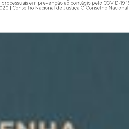
os processuais em prevenção ao contágio pelo COVID-19 1
020 | Conselho Nacional de Justiça O Conselho Nacional