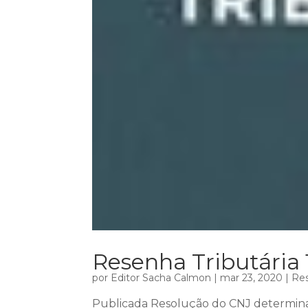
Resenha Tributária 
por
Editor Sacha Calmon
|
mar 23, 2020
|
Res
Publicada Resolução do CNJ determin