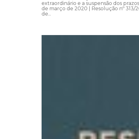
extraordinário e a suspensão dos praz
de março de 2020 | Resolução nº 313/2
de...