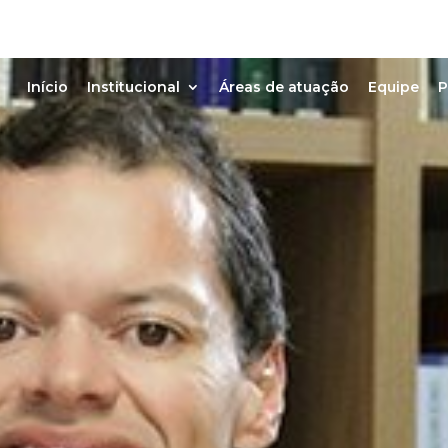
Início
Institucional
Áreas de atuação
Equipe
P