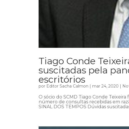
Tiago Conde Teixeir
suscitadas pela p
escritórios
por
Editor Sacha Calmon
|
mar 24, 2020
|
Not
O sócio do SCMD Tiago Conde Teixeira fa
número de consultas recebidas em razã
SINAL DOS TEMPOS Dúvidas suscitada