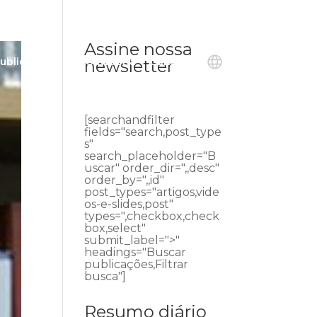
Assine nossa
ublicações
Ouvidoria
Contato
newsletter
[searchandfilter
fields="search,post_type
s"
search_placeholder="B
uscar" order_dir=",,desc"
order_by=",,id"
post_types="artigos,vide
os-e-slides,post"
types=",checkbox,check
box,select"
submit_label=">"
headings="Buscar
publicações,Filtrar
busca"]
Resumo diário