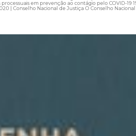
os processuais em prevenção ao contágio pelo COVID-19 1
020 | Conselho Nacional de Justiça O Conselho Nacional