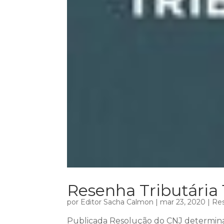
Resenha Tributária 
por
Editor Sacha Calmon
|
mar 23, 2020
|
Res
Publicada Resolução do CNJ determin