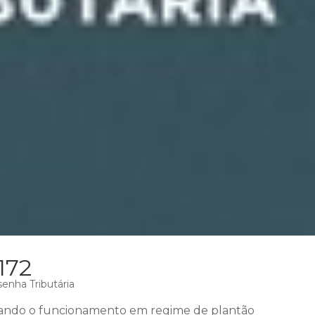
172
enha Tributária
ando o funcionamento em regime de plantão