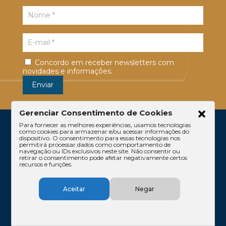
Concordo em receber newsletters com
novidades e informações.
Gerenciar Consentimento de Cookies
Para fornecer as melhores experiências, usamos tecnologias
como cookies para armazenar e/ou acessar informações do
dispositivo. O consentimento para essas tecnologias nos
permitirá processar dados como comportamento de
navegação ou IDs exclusivos neste site. Não consentir ou
retirar o consentimento pode afetar negativamente certos
recursos e funções.
Escritório
Atuação
Equipe
Conteúdos
Aceitar
Negar
Contato
Código de Ética