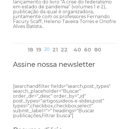
lançamento do livro “A crise do federalismo
em estado de pandemia” (volumes 1 e 2),
publicação da qual é organizadora,
juntamente com os professores Fernando
Facury Scaff, Heleno Taveira Torres e Onofre
Alves Batista...
18
19
20
21
22
40
60
80
Assine nossa newsletter
[searchandfilter fields="search,post_types"
search_placeholder="Buscar"
order_dir=",,desc" order_by=",,id"
post_types="artigos,videos-e-slides,post"
types=",checkbox,checkbox,select"
submit_label=">" headings="Buscar
publicações,Filtrar busca"]