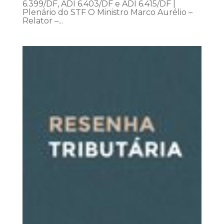
6.399/DF, ADI 6.403/DF e ADI 6.415/DF |
Plenário do STF O Ministro Marco Aurélio –
Relator –...