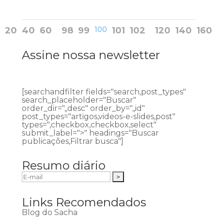
20
40
60
98
99
100
101
102
120
140
160
Assine nossa newsletter
[searchandfilter fields="search,post_types"
search_placeholder="Buscar"
order_dir=",,desc" order_by=",,id"
post_types="artigos,videos-e-slides,post"
types=",checkbox,checkbox,select"
submit_label=">" headings="Buscar
publicações,Filtrar busca"]
Resumo diário
Links Recomendados
Blog do Sacha