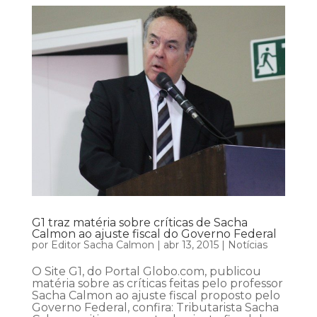
G1 traz matéria sobre críticas de Sacha
Calmon ao ajuste fiscal do Governo Federal
por
Editor Sacha Calmon
|
abr 13, 2015
|
Notícias
O Site G1, do Portal Globo.com, publicou
matéria sobre as críticas feitas pelo professor
Sacha Calmon ao ajuste fiscal proposto pelo
Governo Federal, confira: Tributarista Sacha