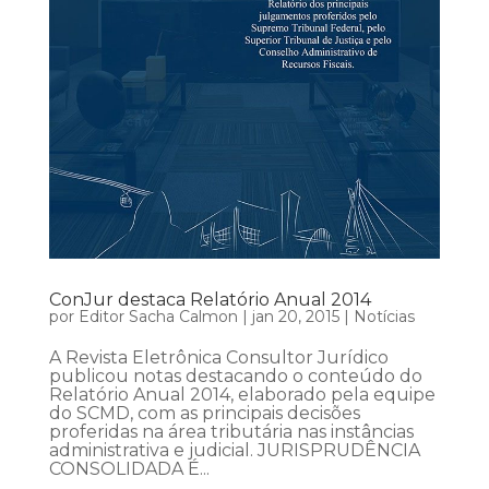
ConJur destaca Relatório Anual 2014
por
Editor Sacha Calmon
|
jan 20, 2015
|
Notícias
A Revista Eletrônica Consultor Jurídico
publicou notas destacando o conteúdo do
Relatório Anual 2014, elaborado pela equipe
do SCMD, com as principais decisões
proferidas na área tributária nas instâncias
administrativa e judicial. JURISPRUDÊNCIA
CONSOLIDADA É...