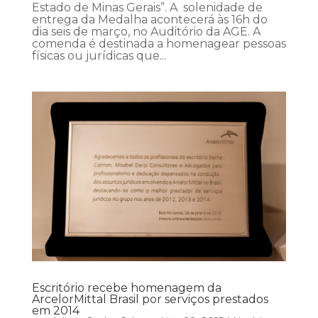
Estado de Minas Gerais”. A solenidade de
entrega da Medalha acontecerá às 16h do
dia seis de março, no Auditório da AGE. A
comenda é destinada a homenagear pessoas
físicas ou jurídicas que...
Escritório recebe homenagem da
ArcelorMittal Brasil por serviços prestados
em 2014