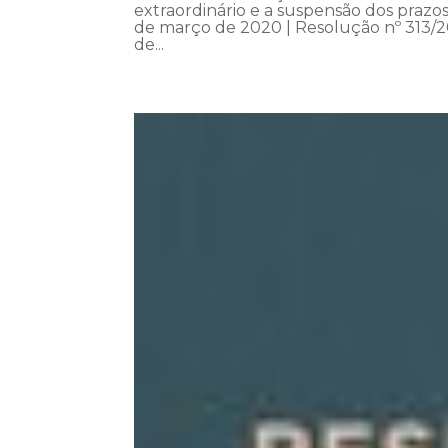
extraordinário e a suspensão dos praz
de março de 2020 | Resolução nº 313/2
de...