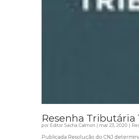
Resenha Tributária 
por
Editor Sacha Calmon
|
mar 23, 2020
|
Res
Publicada Resolução do CNJ determin