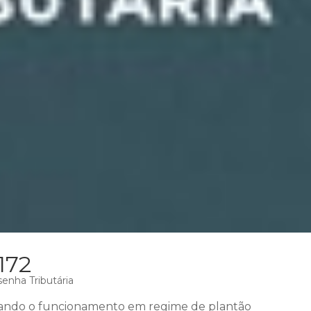
172
enha Tributária
ando o funcionamento em regime de plantão