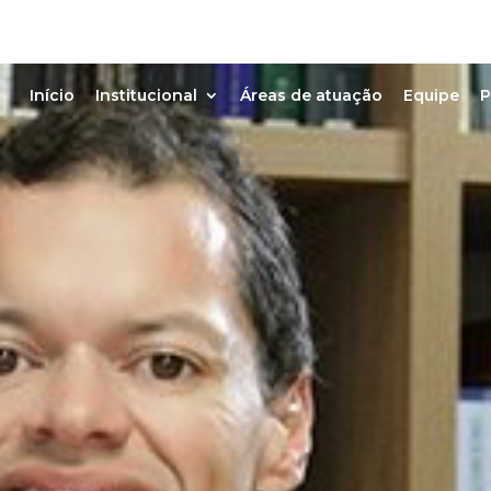
Início
Institucional
Áreas de atuação
Equipe
P