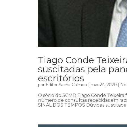
Tiago Conde Teixeir
suscitadas pela p
escritórios
por
Editor Sacha Calmon
|
mar 24, 2020
|
Not
O sócio do SCMD Tiago Conde Teixeira fa
número de consultas recebidas em razã
SINAL DOS TEMPOS Dúvidas suscitada