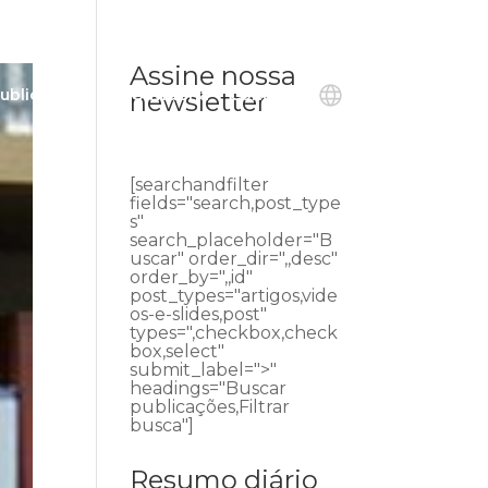
Assine nossa
ublicações
Ouvidoria
Contato
newsletter
[searchandfilter
fields="search,post_type
s"
search_placeholder="B
uscar" order_dir=",,desc"
order_by=",,id"
post_types="artigos,vide
os-e-slides,post"
types=",checkbox,check
box,select"
submit_label=">"
headings="Buscar
publicações,Filtrar
busca"]
Resumo diário