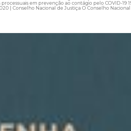
os processuais em prevenção ao contágio pelo COVID-19 1
020 | Conselho Nacional de Justiça O Conselho Nacional