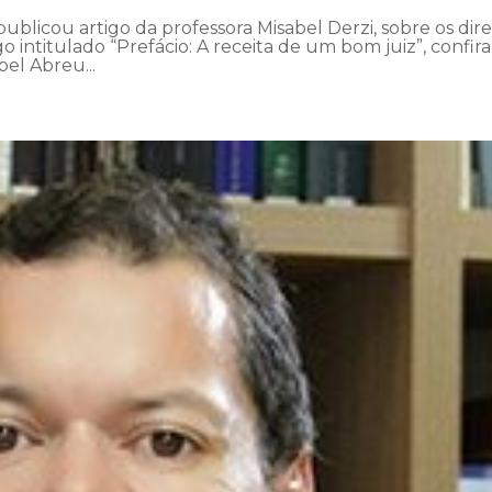
publicou artigo da professora Misabel Derzi, sobre os dire
 intitulado “Prefácio: A receita de um bom juiz”, confira
bel Abreu...