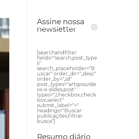
Assine nossa
ublicações
Ouvidoria
Contato
newsletter
[searchandfilter
fields="search,post_type
s"
search_placeholder="B
uscar" order_dir=",,desc"
order_by=",,id"
post_types="artigos,vide
os-e-slides,post"
types=",checkbox,check
box,select"
submit_label=">"
headings="Buscar
publicações,Filtrar
busca"]
Resumo diário