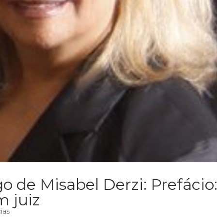
o de Misabel Derzi: Prefácio
m juiz
ias