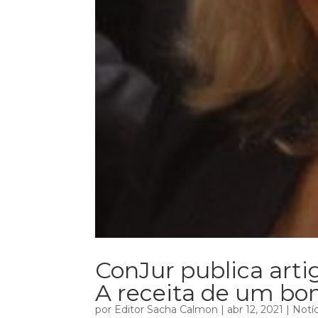
ConJur publica artig
A receita de um bo
por
Editor Sacha Calmon
|
abr 12, 2021
|
Notíc