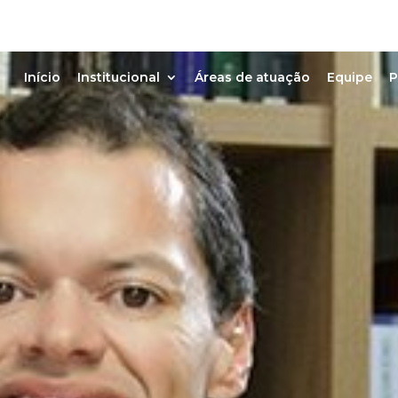
Início
Institucional
Áreas de atuação
Equipe
P