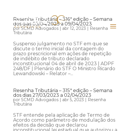
Resenha Tributária – 316ª edição – Semana
dos dias 03/04/2023 a 09/04/2023
por
SCMD Advogados
|
abr 12, 2023
|
Resenha
Tributária
Suspenso julgamento no STF em que se
discute o termo inicial da contagem do
prazo prescricional em ações de repetição
de indébito de tributo declarado
inconstitucional 04 de abril de 2023 | ADPF
248/DF | Plenário do STF O Ministro Ricardo
Lewandowski – Relator –...
Resenha Tributária – 315ª edição – Semana
dos dias 27/03/2023 a 02/04/2023
por
SCMD Advogados
|
abr 5, 2023
|
Resenha
Tributária
STF entende pela aplicação de Termo de
Acordo como parâmetro de modulação dos
efeitos da decisão que declarou
inconstitucional lei estadual que autorizou a