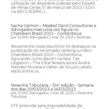
utilização de depósitos judiciais pelo Estado
de Minas Gerais 31 de março de 2023 | EDcl
na ADI 5.353/MG |...
Sacha Calmon – Misabel Derzi Consultores e
Advogados mais uma vez figura no
Chambers Brazil 2023 – Contentious
por
SCMD Advogados
|
mar 29, 2023
|
Notícias
Novamente nosso escritório foi destaque na
publicação do renomado ranking jurídico
Chambers Brazil 2023 – Contentious,
figurando como Band 1 na lista Tax
Litigation – The Elite! Nossos sócios André
Mendes Moreira e Valter de Souza Lobato
estão entre os...
Resenha Tributária – 314ª edição – Semana
dos dias 20/03/2023 a 26/03/2023
por
SCMD Advogados
|
mar 28, 2023
|
Resenha
Tributária
STF entende pela impossibilidade de