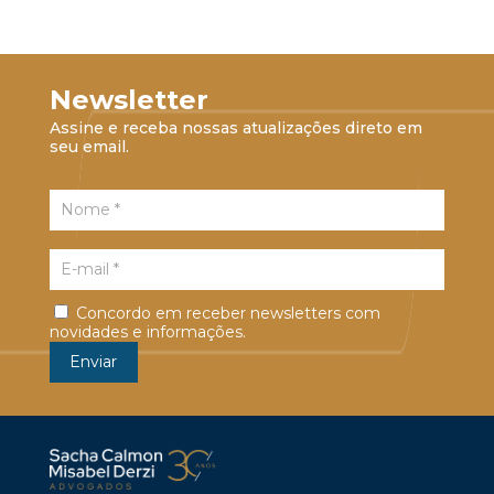
Newsletter
Assine e receba nossas atualizações direto em
seu email.
Concordo em receber newsletters com
novidades e informações.