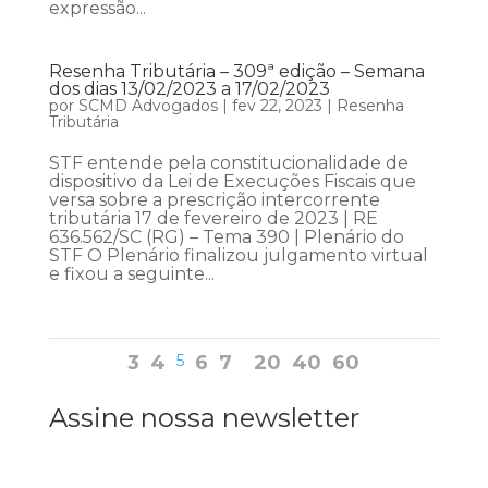
expressão...
Resenha Tributária – 309ª edição – Semana
dos dias 13/02/2023 a 17/02/2023
por
SCMD Advogados
|
fev 22, 2023
|
Resenha
Tributária
STF entende pela constitucionalidade de
dispositivo da Lei de Execuções Fiscais que
versa sobre a prescrição intercorrente
tributária 17 de fevereiro de 2023 | RE
636.562/SC (RG) – Tema 390 | Plenário do
STF O Plenário finalizou julgamento virtual
e fixou a seguinte...
3
4
5
6
7
20
40
60
Assine nossa newsletter