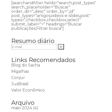
[searchandfilter fields="search,post_types"
search_placeholder="Buscar"
order_dir=",,desc" order_by=",,id"
post_types="artigos,videos-e-slides,post"
types=",checkbox,checkbox,select"
submit_label=">" headings="Buscar
publicações,Filtrar busca"]
Resumo diário
Links Recomendados
Blog do Sacha
Migalhas
Conjur
JusBrasil
Valor Econômico
Arquivo
maio 2024
(4)