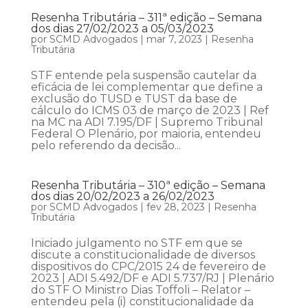
Resenha Tributária – 311ª edição – Semana
dos dias 27/02/2023 a 05/03/2023
por
SCMD Advogados
|
mar 7, 2023
|
Resenha
Tributária
STF entende pela suspensão cautelar da
eficácia de lei complementar que define a
exclusão do TUSD e TUST da base de
cálculo do ICMS 03 de março de 2023 | Ref
na MC na ADI 7.195/DF | Supremo Tribunal
Federal O Plenário, por maioria, entendeu
pelo referendo da decisão...
Resenha Tributária – 310ª edição – Semana
dos dias 20/02/2023 a 26/02/2023
por
SCMD Advogados
|
fev 28, 2023
|
Resenha
Tributária
Iniciado julgamento no STF em que se
discute a constitucionalidade de diversos
dispositivos do CPC/2015 24 de fevereiro de
2023 | ADI 5.492/DF e ADI 5.737/RJ | Plenário
do STF O Ministro Dias Toffoli – Relator –
entendeu pela (i) constitucionalidade da