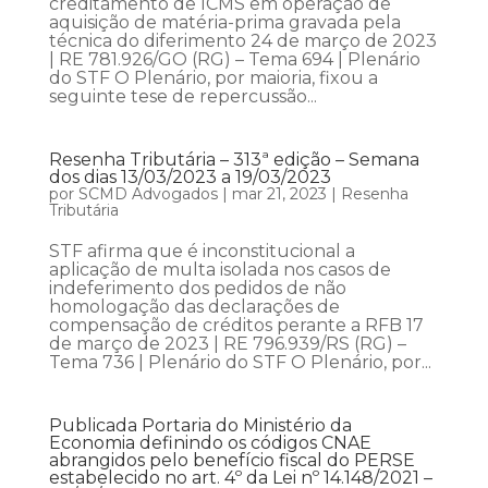
creditamento de ICMS em operação de
aquisição de matéria-prima gravada pela
técnica do diferimento 24 de março de 2023
| RE 781.926/GO (RG) – Tema 694 | Plenário
do STF O Plenário, por maioria, fixou a
seguinte tese de repercussão...
Resenha Tributária – 313ª edição – Semana
dos dias 13/03/2023 a 19/03/2023
por
SCMD Advogados
|
mar 21, 2023
|
Resenha
Tributária
STF afirma que é inconstitucional a
aplicação de multa isolada nos casos de
indeferimento dos pedidos de não
homologação das declarações de
compensação de créditos perante a RFB 17
de março de 2023 | RE 796.939/RS (RG) –
Tema 736 | Plenário do STF O Plenário, por...
Publicada Portaria do Ministério da
Economia definindo os códigos CNAE
abrangidos pelo benefício fiscal do PERSE
estabelecido no art. 4º da Lei nº 14.148/2021 –