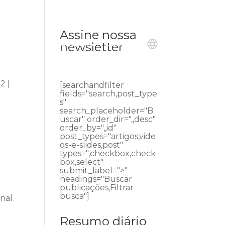
Assine nossa
ublicações
Ouvidoria
Contato
newsletter
2 |
[searchandfilter
fields="search,post_type
s"
search_placeholder="B
uscar" order_dir=",,desc"
order_by=",,id"
post_types="artigos,vide
os-e-slides,post"
types=",checkbox,check
box,select"
submit_label=">"
headings="Buscar
publicações,Filtrar
busca"]
unal
Resumo diário