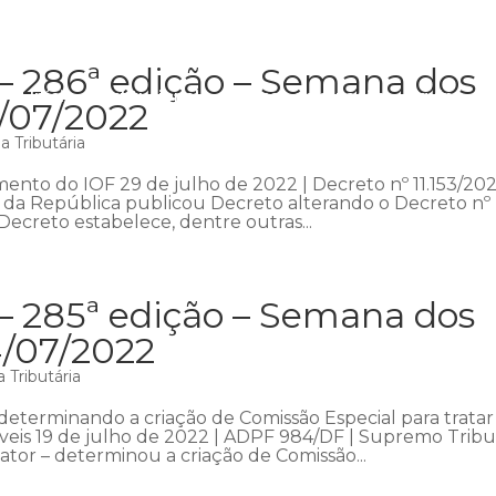
 – 286ª edição – Semana dos
Início
Institucional
Áreas de atuação
Equipe
P
1/07/2022
 Tributária
nto do IOF 29 de julho de 2022 | Decreto nº 11.153/202
a da República publicou Decreto alterando o Decreto nº
ecreto estabelece, dentre outras...
 – 285ª edição – Semana dos
4/07/2022
 Tributária
determinando a criação de Comissão Especial para tratar
veis 19 de julho de 2022 | ADPF 984/DF | Supremo Trib
ator – determinou a criação de Comissão...