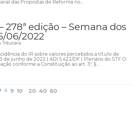
Geral das Propostas de Reforma no...
– 278ª edição – Semana dos
05/06/2022
Tributária
ncidência do IR sobre valores percebidos a título de
3 de junho de 2022 | ADI 5.422/DF | Plenário do STF O
ação conforme a Constituição ao art. 3º, §...
7
8
9
10
20
40
60