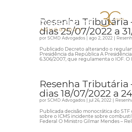
Resenha Tributária
dias 25/07/2022 a 3
por
SCMD Advogados
|
ago 2, 2022
|
Resenha
Publicado Decreto alterando o regulame
Presidência da República A Presidênci
6.306/2007, que regulamenta o IOF. O D
Resenha Tributária
dias 18/07/2022 a 2
por
SCMD Advogados
|
jul 26, 2022
|
Resenha
Publicada decisão monocrática do STF 
sobre o ICMS incidente sobre combustí
Federal O Ministro Gilmar Mendes – Rel