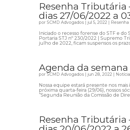
Resenha Tributária 
dias 27/06/2022 a 0
por
SCMD Advogados
|
jul 5, 2022
|
Resenha T
Iniciado o recesso forense do STF e do 
Portaria STJ nº 230/2022 | Supremo Tri
julho de 2022, ficam suspensos os prazo
Agenda da semana – 
por
SCMD Advogados
|
jun 28, 2022
|
Notíci
Nossa equipe estará presente nos mais 
próxima quarta-feira (29/06), nossos só
“Segunda Reunião da Comissão de Direit
Resenha Tributária 
dias 20/06/2022 a 2