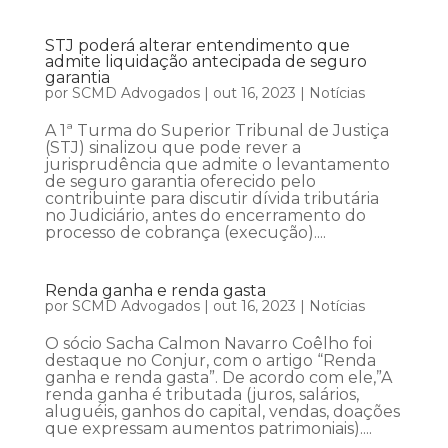
STJ poderá alterar entendimento que
admite liquidação antecipada de seguro
garantia
por
SCMD Advogados
|
out 16, 2023
|
Notícias
A 1ª Turma do Superior Tribunal de Justiça
(STJ) sinalizou que pode rever a
jurisprudência que admite o levantamento
de seguro garantia oferecido pelo
contribuinte para discutir dívida tributária
no Judiciário, antes do encerramento do
processo de cobrança (execução)....
Renda ganha e renda gasta
por
SCMD Advogados
|
out 16, 2023
|
Notícias
O sócio Sacha Calmon Navarro Coêlho foi
destaque no Conjur, com o artigo “Renda
ganha e renda gasta”. De acordo com ele,”A
renda ganha é tributada (juros, salários,
aluguéis, ganhos do capital, vendas, doações
que expressam aumentos patrimoniais)....