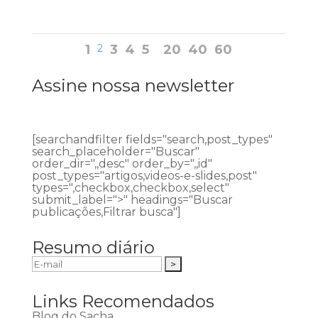
1
2
3
4
5
20
40
60
Assine nossa newsletter
[searchandfilter fields="search,post_types"
search_placeholder="Buscar"
order_dir=",,desc" order_by=",,id"
post_types="artigos,videos-e-slides,post"
types=",checkbox,checkbox,select"
submit_label=">" headings="Buscar
publicações,Filtrar busca"]
Resumo diário
Links Recomendados
Blog do Sacha