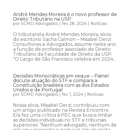
André Mendes Moreira é o novo professor de
Direito Tributário na USP
por
SCMD Advogados
|
fev 28, 2024
|
Notícias
O tributarista André Mendes Moreira, sócio
do escritório Sacha Calmon – Misabel Derzi
Consultores e Advogados, assume neste ano
a função de professor associado de Direito
Tributário da Faculdade de Direito da USP.
“O Largo de São Francisco celebra em 2024...
Decisões Monocráticas em xeque – Painel
discute atuação do STF e compara a
Constituição brasileira com as dos Estados
Unidos e de Portugal
por
SCMD Advogados
|
fev 1, 2024
|
Notícias
Nossa sócia, Misabel Derzi, contribuiu com
um artigo publicado na Revista Encontro.
Ela fez uma crítica à PEC que busca limitar
as decisões individuais no STF e tribunais
superiores: “Nenhum advogado, nenhum de
nós aqui presente e nem juiz algum gosta,