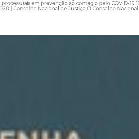
os processuais em prevenção ao contágio pelo COVID-19 1
020 | Conselho Nacional de Justiça O Conselho Nacional