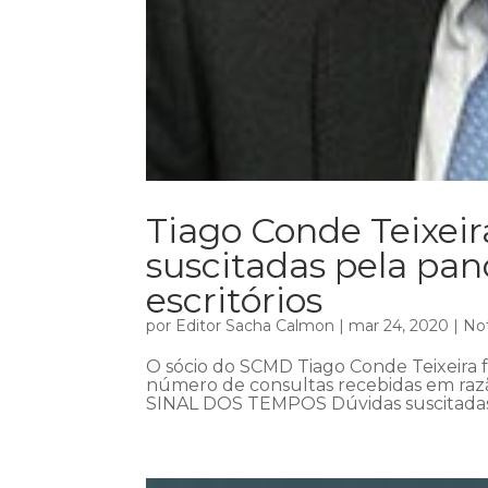
Tiago Conde Teixeir
suscitadas pela p
escritórios
por
Editor Sacha Calmon
|
mar 24, 2020
|
Not
O sócio do SCMD Tiago Conde Teixeira fa
número de consultas recebidas em razã
SINAL DOS TEMPOS Dúvidas suscitada