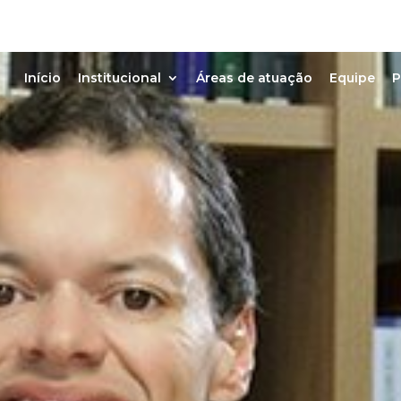
Início
Institucional
Áreas de atuação
Equipe
P