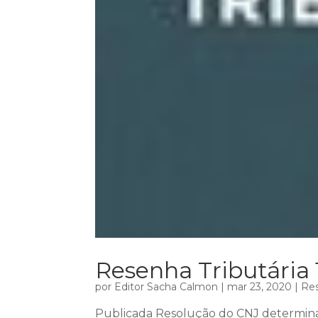
Resenha Tributária 
por
Editor Sacha Calmon
|
mar 23, 2020
|
Res
Publicada Resolução do CNJ determin