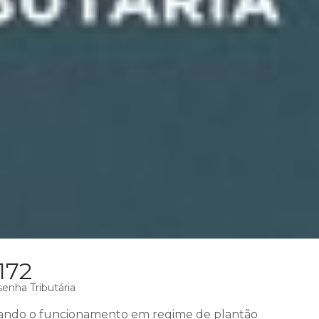
172
enha Tributária
ando o funcionamento em regime de plantão