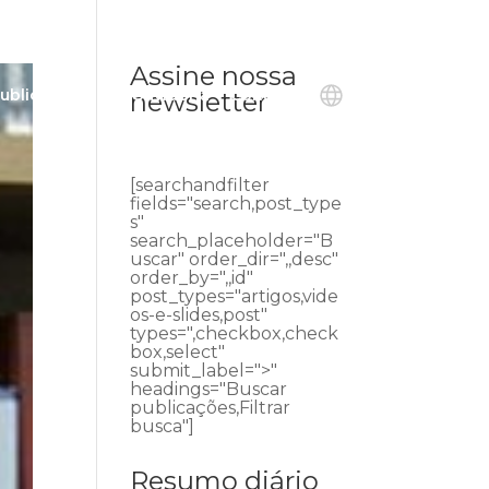
Assine nossa
ublicações
Ouvidoria
Contato
newsletter
[searchandfilter
fields="search,post_type
s"
search_placeholder="B
uscar" order_dir=",,desc"
order_by=",,id"
post_types="artigos,vide
os-e-slides,post"
types=",checkbox,check
box,select"
submit_label=">"
headings="Buscar
publicações,Filtrar
busca"]
Resumo diário