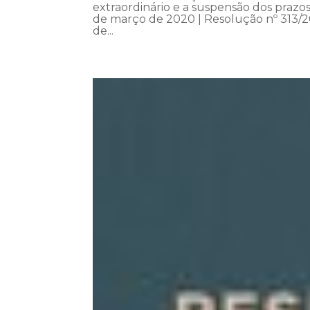
extraordinário e a suspensão dos praz
de março de 2020 | Resolução nº 313/2
de...