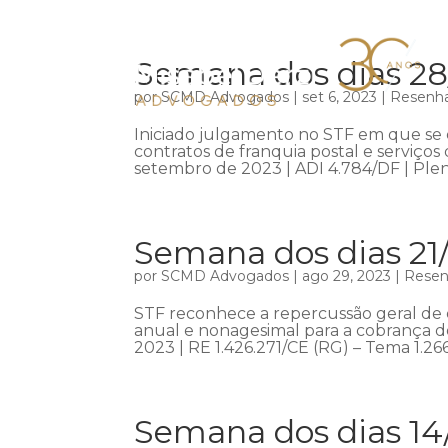
Semana dos dias 28
por
SCMD Advogados
|
set 6, 2023
|
Resenha
Iniciado julgamento no STF em que se d
contratos de franquia postal e serviço
setembro de 2023 | ADI 4.784/DF | Plen
Semana dos dias 21
por
SCMD Advogados
|
ago 29, 2023
|
Resenh
STF reconhece a repercussão geral de 
anual e nonagesimal para a cobrança d
2023 | RE 1.426.271/CE (RG) – Tema 1.266
Semana dos dias 14