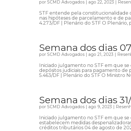
por
SCMD Advogados
|
ago 22, 2023
|
Resenh
STF entende pela constitucionalidade 
nas hipóteses de parcelamento e de pag
4.273/DF | Plenário do STF O Plenário,
Semana dos dias 07
por
SCMD Advogados
|
ago 21, 2023
|
Resenh
Iniciado julgamento no STF em que se d
depósitos judiciais para pagamento de p
5.463/DF | Plenário do STF O Ministro N
Semana dos dias 31
por
SCMD Advogados
|
ago 9, 2023
|
Resenha
Iniciado julgamento no STF em que se d
estabelecem medidas despenalizadora
créditos tributários 04 de agosto de 20