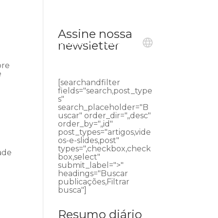
Assine nossa
ublicações
Ouvidoria
Contato
newsletter
bre
e
[searchandfilter
fields="search,post_type
s"
search_placeholder="B
uscar" order_dir=",,desc"
order_by=",,id"
post_types="artigos,vide
os-e-slides,post"
types=",checkbox,check
ade
box,select"
submit_label=">"
headings="Buscar
publicações,Filtrar
busca"]
Resumo diário