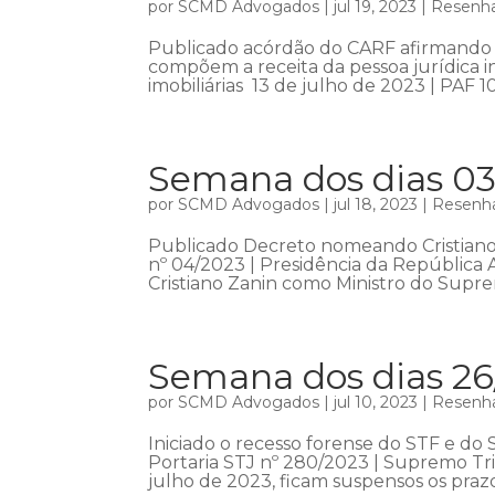
por
SCMD Advogados
|
jul 19, 2023
|
Resenha
Publicado acórdão do CARF afirmando 
compõem a receita da pessoa jurídica 
imobiliárias 13 de julho de 2023 | PAF 1
Semana dos dias 03
por
SCMD Advogados
|
jul 18, 2023
|
Resenha
Publicado Decreto nomeando Cristiano 
nº 04/2023 | Presidência da República
Cristiano Zanin como Ministro do Suprem
Semana dos dias 26
por
SCMD Advogados
|
jul 10, 2023
|
Resenha
Iniciado o recesso forense do STF e do 
Portaria STJ nº 280/2023 | Supremo Tri
julho de 2023, ficam suspensos os prazo