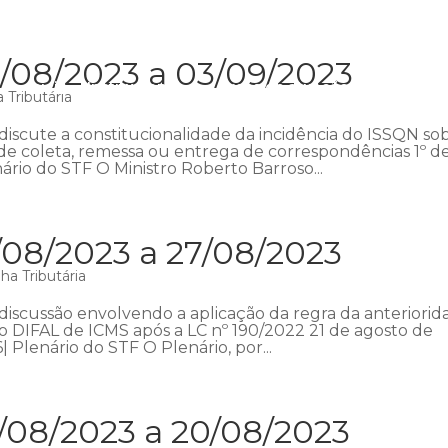
/08/2023 a 03/09/2023
Início
Institucional
Áreas de atuação
Equipe
P
 Tributária
iscute a constitucionalidade da incidência do ISSQN so
s de coleta, remessa ou entrega de correspondências 1º d
ário do STF O Ministro Roberto Barroso...
/08/2023 a 27/08/2023
a Tributária
discussão envolvendo a aplicação da regra da anteriorid
o DIFAL de ICMS após a LC nº 190/2022 21 de agosto de
| Plenário do STF O Plenário, por...
/08/2023 a 20/08/2023