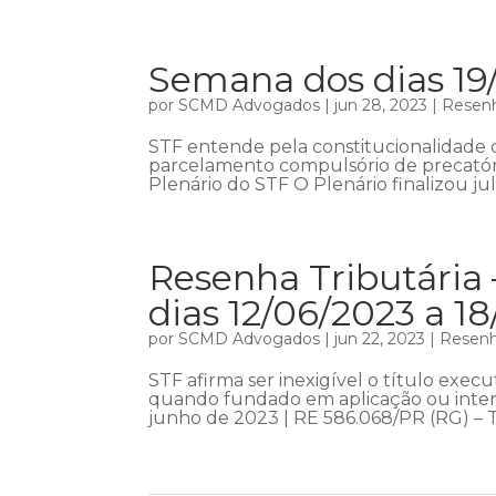
Semana dos dias 19
por
SCMD Advogados
|
jun 28, 2023
|
Resenh
STF entende pela constitucionalidade 
parcelamento compulsório de precatóri
Plenário do STF O Plenário finalizou jul
Resenha Tributária 
dias 12/06/2023 a 1
por
SCMD Advogados
|
jun 22, 2023
|
Resenha
STF afirma ser inexigível o título exe
quando fundado em aplicação ou interp
junho de 2023 | RE 586.068/PR (RG) – Te