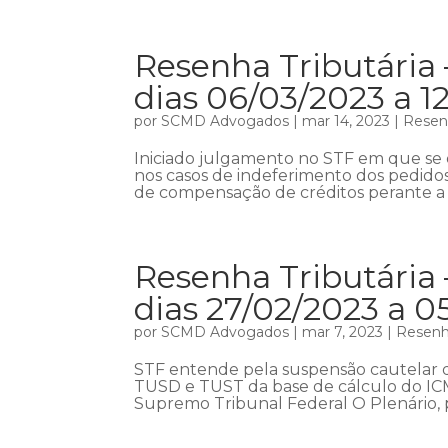
Resenha Tributária 
dias 06/03/2023 a 1
por
SCMD Advogados
|
mar 14, 2023
|
Resenh
Iniciado julgamento no STF em que se d
nos casos de indeferimento dos pedido
de compensação de créditos perante a R
Resenha Tributária 
dias 27/02/2023 a 0
por
SCMD Advogados
|
mar 7, 2023
|
Resenha
STF entende pela suspensão cautelar d
TUSD e TUST da base de cálculo do ICM
Supremo Tribunal Federal O Plenário, p