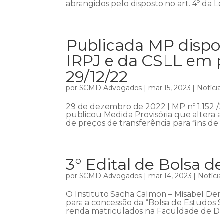
abrangidos pelo disposto no art. 4º da Lei
Publicada MP dispon
IRPJ e da CSLL em p
29/12/22
por
SCMD Advogados
|
mar 15, 2023
|
Notíci
29 de dezembro de 2022 | MP nº 1.152 /
publicou Medida Provisória que altera a
de preços de transferência para fins de
3° Edital de Bolsa 
por
SCMD Advogados
|
mar 14, 2023
|
Notíci
O Instituto Sacha Calmon – Misabel Der
para a concessão da “Bolsa de Estudos 
renda matriculados na Faculdade de Dir