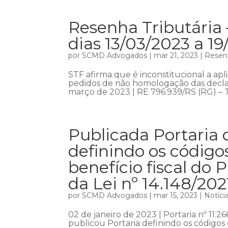
Resenha Tributária 
dias 13/03/2023 a 1
por
SCMD Advogados
|
mar 21, 2023
|
Resenh
STF afirma que é inconstitucional a ap
pedidos de não homologação das decla
março de 2023 | RE 796.939/RS (RG) – Te
Publicada Portaria 
definindo os códig
benefício fiscal do 
da Lei nº 14.148/202
por
SCMD Advogados
|
mar 15, 2023
|
Notíci
02 de janeiro de 2023 | Portaria nº 11.
publicou Portaria definindo os códigos