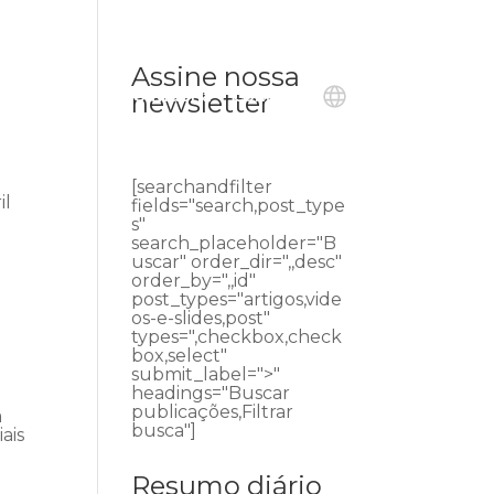
Assine nossa
ublicações
Ouvidoria
Contato
newsletter
[searchandfilter
il
fields="search,post_type
s"
search_placeholder="B
uscar" order_dir=",,desc"
order_by=",,id"
post_types="artigos,vide
os-e-slides,post"
types=",checkbox,check
box,select"
submit_label=">"
headings="Buscar
publicações,Filtrar
a
busca"]
ais
Resumo diário