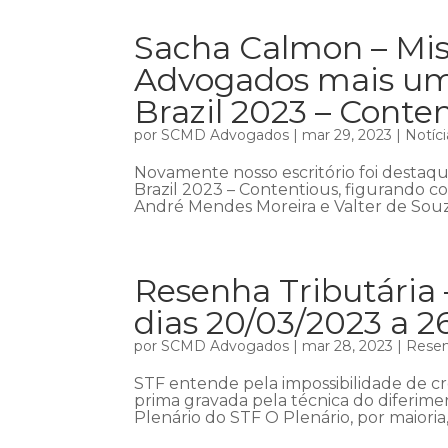
Sacha Calmon – Mis
Advogados mais um
Brazil 2023 – Conte
por
SCMD Advogados
|
mar 29, 2023
|
Notíci
Novamente nosso escritório foi destaq
Brazil 2023 – Contentious, figurando com
André Mendes Moreira e Valter de Souza
Resenha Tributária 
dias 20/03/2023 a 2
por
SCMD Advogados
|
mar 28, 2023
|
Resen
STF entende pela impossibilidade de c
prima gravada pela técnica do diferim
Plenário do STF O Plenário, por maioria,