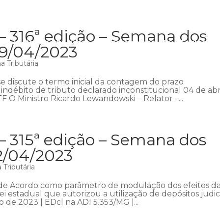
– 316ª edição – Semana dos
Início
Institucional
Áreas de atuação
Equipe
P
09/04/2023
 Tributária
 discute o termo inicial da contagem do prazo
indébito de tributo declarado inconstitucional 04 de abr
F O Ministro Ricardo Lewandowski – Relator –...
– 315ª edição – Semana dos
2/04/2023
Tributária
de Acordo como parâmetro de modulação dos efeitos d
ei estadual que autorizou a utilização de depósitos judici
 de 2023 | EDcl na ADI 5.353/MG |...