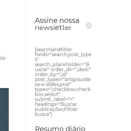
Assine nossa
ublicações
Ouvidoria
Contato
newsletter
[searchandfilter
fields="search,post_type
ós-
s"
o
search_placeholder="B
uscar" order_dir=",,desc"
order_by=",,id"
post_types="artigos,vide
os-e-slides,post"
types=",checkbox,check
box,select"
submit_label=">"
headings="Buscar
publicações,Filtrar
busca"]
Resumo diário