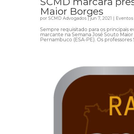
SCMD marcará pres
Maior Borges
por
SCMD Advogados
|
jun 7, 2021
|
Eventos
Sempre requisitado para os principais e
marcante na Semana José Souto Maior 
Pernambuco (ESA-PE). Os professores Sa