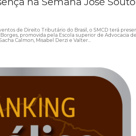
ença na Semana José Souto
ventos de Direito Tributário do Brasil, o SMCD terá pres
Borges, promovida pela Escola superior de Advocacia d
cha Calmon, Misabel Derzi e Valter...