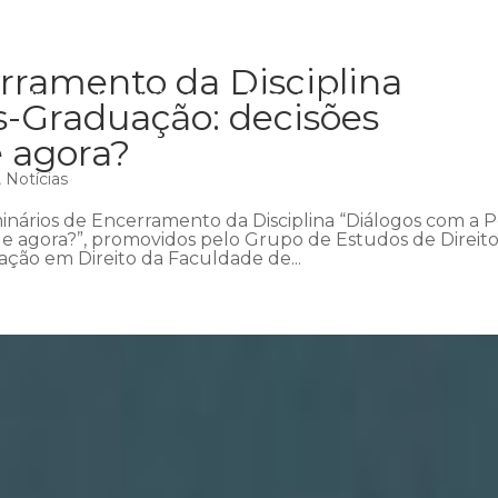
rramento da Disciplina
Início
Institucional
Áreas de atuação
Equipe
P
s-Graduação: decisões
e agora?
,
Notícias
minários de Encerramento da Disciplina “Diálogos com a P
, e agora?”, promovidos pelo Grupo de Estudos de Direit
ação em Direito da Faculdade de...