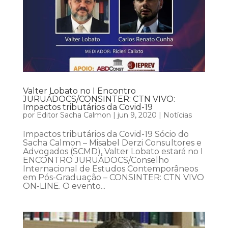
Valter Lobato no I Encontro
JURUÁDOCS/CONSINTER: CTN VIVO:
Impactos tributários da Covid-19
por
Editor Sacha Calmon
|
jun 9, 2020
|
Notícias
Impactos tributários da Covid-19 Sócio do
Sacha Calmon – Misabel Derzi Consultores e
Advogados (SCMD), Valter Lobato estará no I
ENCONTRO JURUÁDOCS/Conselho
Internacional de Estudos Contemporâneos
em Pós-Graduação – CONSINTER: CTN VIVO
ON-LINE. O evento...