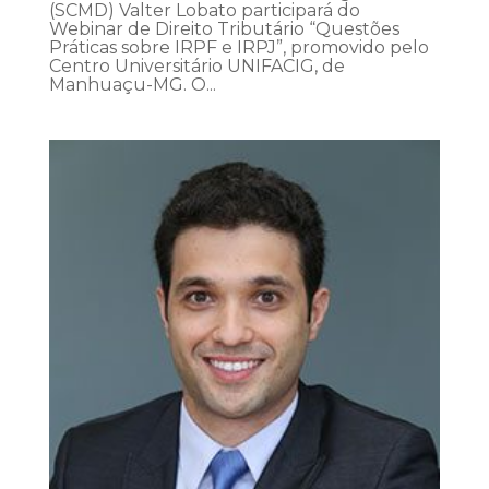
(SCMD) Valter Lobato participará do
Webinar de Direito Tributário “Questões
Práticas sobre IRPF e IRPJ”, promovido pelo
Centro Universitário UNIFACIG, de
Manhuaçu-MG. O...