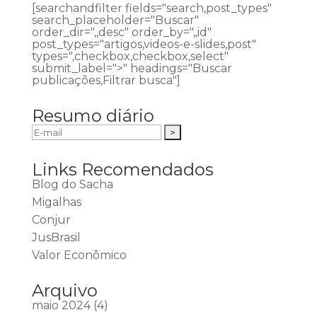
[searchandfilter fields="search,post_types"
search_placeholder="Buscar"
order_dir=",,desc" order_by=",,id"
post_types="artigos,videos-e-slides,post"
types=",checkbox,checkbox,select"
submit_label=">" headings="Buscar
publicações,Filtrar busca"]
Resumo diário
Links Recomendados
Blog do Sacha
Migalhas
Conjur
JusBrasil
Valor Econômico
Arquivo
maio 2024
(4)