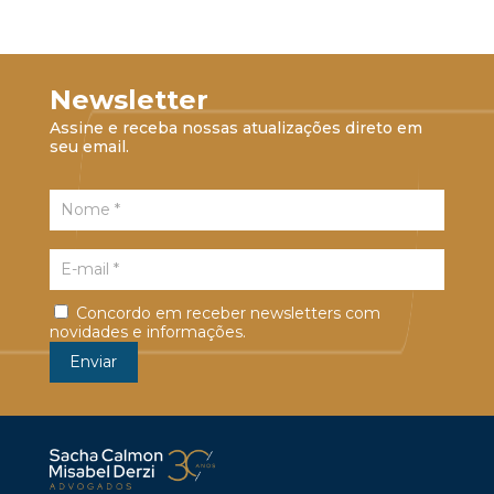
Newsletter
Assine e receba nossas atualizações direto em
seu email.
Concordo em receber newsletters com
novidades e informações.