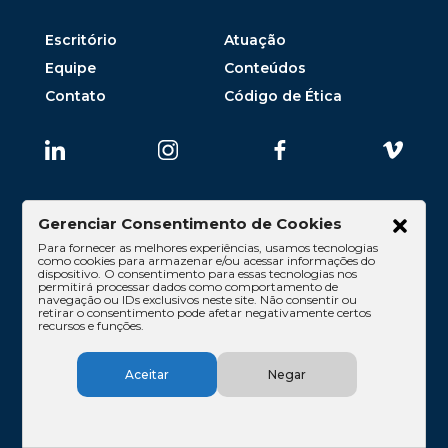
Escritório
Atuação
Equipe
Conteúdos
Contato
Código de Ética
Gerenciar Consentimento de Cookies
Para fornecer as melhores experiências, usamos tecnologias
como cookies para armazenar e/ou acessar informações do
dispositivo. O consentimento para essas tecnologias nos
permitirá processar dados como comportamento de
navegação ou IDs exclusivos neste site. Não consentir ou
retirar o consentimento pode afetar negativamente certos
recursos e funções.
Belo Horizonte
Aceitar
Negar
Alameda Oscar Niemeyer, 119, 12º e 13º andares,
Vila da Serra – Nova Lima/MG
CEP: 34006-056