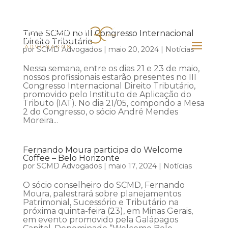
Time SCMD no III Congresso Internacional
Direito Tributário
por
SCMD Advogados
|
maio 20, 2024
|
Notícias
Nessa semana, entre os dias 21 e 23 de maio,
nossos profissionais estarão presentes no III
Congresso Internacional Direito Tributário,
promovido pelo Instituto de Aplicação do
Tributo (IAT). No dia 21/05, compondo a Mesa
2 do Congresso, o sócio André Mendes
Moreira...
Fernando Moura participa do Welcome
Coffee – Belo Horizonte
por
SCMD Advogados
|
maio 17, 2024
|
Notícias
O sócio conselheiro do SCMD, Fernando
Moura, palestrará sobre planejamentos
Patrimonial, Sucessório e Tributário na
próxima quinta-feira (23), em Minas Gerais,
em evento promovido pela Galápagos