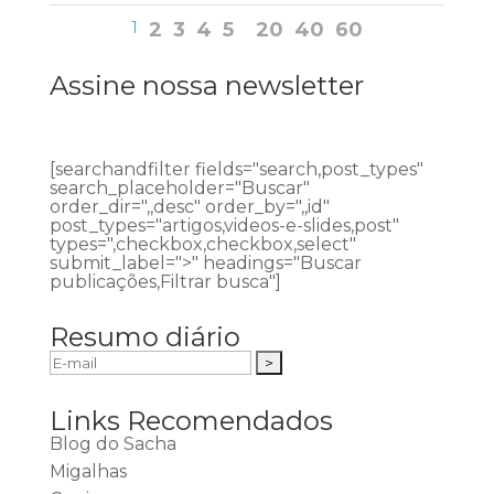
1
2
3
4
5
20
40
60
Assine nossa newsletter
[searchandfilter fields="search,post_types"
search_placeholder="Buscar"
order_dir=",,desc" order_by=",,id"
post_types="artigos,videos-e-slides,post"
types=",checkbox,checkbox,select"
submit_label=">" headings="Buscar
publicações,Filtrar busca"]
Resumo diário
Links Recomendados
Blog do Sacha
Migalhas