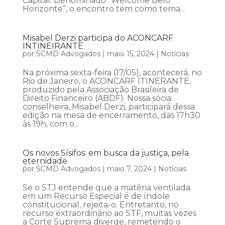
Capital. Denominado “Welcome Belo
Horizonte”, o encontro tem como tema...
Misabel Derzi participa do ACONCARF
INTINEIRANTE
por
SCMD Advogados
|
maio 15, 2024
|
Notícias
Na próxima sexta-feira (17/05), acontecerá, no
Rio de Janeiro, o ACONCARF ITINERANTE,
produzido pela Associação Brasileira de
Direito Financeiro (ABDF). Nossa sócia
conselheira, Misabel Derzi, participará dessa
edição na mesa de encerramento, das 17h30
às 19h, com o...
Os novos Sísifos: em busca da justiça, pela
eternidade
por
SCMD Advogados
|
maio 7, 2024
|
Notícias
Se o STJ entende que a matéria ventilada
em um Recurso Especial é de índole
constitucional, rejeita-o. Entretanto, no
recurso extraordinário ao STF, muitas vezes
a Corte Suprema diverge, remetendo o