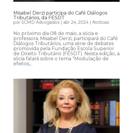
Misabel Derzi participa do Café Diálogos
Tributários, da FESDT
por
SCMD Advogados
|
abr 24, 2024
|
Notícias
No próximo dia 08 de maio, a sócia e
professora, Misabel Derzi, participará do Café
Diálogos Tributários, uma série de debates
promovida pela Fundação Escola Superior
de Direito Tributário (FESDT). Nesta edição, a
sócia falará sobre o tema “Modulação de
efeitos,...