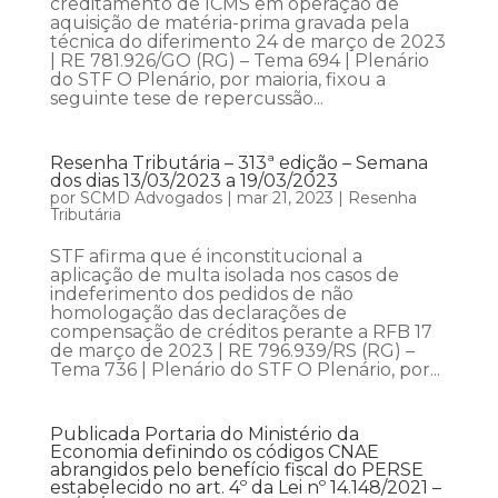
creditamento de ICMS em operação de
aquisição de matéria-prima gravada pela
técnica do diferimento 24 de março de 2023
| RE 781.926/GO (RG) – Tema 694 | Plenário
do STF O Plenário, por maioria, fixou a
seguinte tese de repercussão...
Resenha Tributária – 313ª edição – Semana
dos dias 13/03/2023 a 19/03/2023
por
SCMD Advogados
|
mar 21, 2023
|
Resenha
Tributária
STF afirma que é inconstitucional a
aplicação de multa isolada nos casos de
indeferimento dos pedidos de não
homologação das declarações de
compensação de créditos perante a RFB 17
de março de 2023 | RE 796.939/RS (RG) –
Tema 736 | Plenário do STF O Plenário, por...
Publicada Portaria do Ministério da
Economia definindo os códigos CNAE
abrangidos pelo benefício fiscal do PERSE
estabelecido no art. 4º da Lei nº 14.148/2021 –