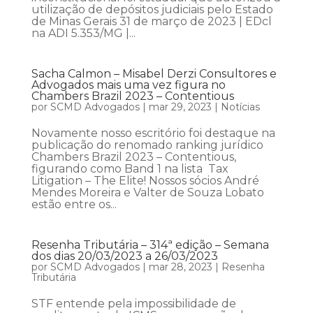
utilização de depósitos judiciais pelo Estado
de Minas Gerais 31 de março de 2023 | EDcl
na ADI 5.353/MG |...
Sacha Calmon – Misabel Derzi Consultores e
Advogados mais uma vez figura no
Chambers Brazil 2023 – Contentious
por
SCMD Advogados
|
mar 29, 2023
|
Notícias
Novamente nosso escritório foi destaque na
publicação do renomado ranking jurídico
Chambers Brazil 2023 – Contentious,
figurando como Band 1 na lista Tax
Litigation – The Elite! Nossos sócios André
Mendes Moreira e Valter de Souza Lobato
estão entre os...
Resenha Tributária – 314ª edição – Semana
dos dias 20/03/2023 a 26/03/2023
por
SCMD Advogados
|
mar 28, 2023
|
Resenha
Tributária
STF entende pela impossibilidade de