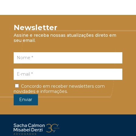
Newsletter
Assine e receba nossas atualizações direto em
seu email.
Concordo em receber newsletters com
novidades e informações.