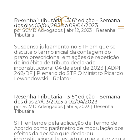
Resenha Tributária – 316ª edição – Semana
dos dias 03/04/2023 a 09/04/2023
por
SCMD Advogados
|
abr 12, 2023
|
Resenha
Tributária
Suspenso julgamento no STF em que se
discute o termo inicial da contagem do
prazo prescricional em ações de repetição
de indébito de tributo declarado
inconstitucional 04 de abril de 2023 | ADPF
248/DF | Plenário do STF O Ministro Ricardo
Lewandowski – Relator –...
Resenha Tributária – 315ª edição – Semana
dos dias 27/03/2023 a 02/04/2023
por
SCMD Advogados
|
abr 5, 2023
|
Resenha
Tributária
STF entende pela aplicação de Termo de
Acordo como parâmetro de modulação dos
efeitos da decisão que declarou
inconstitucional lei estadual que autorizou a