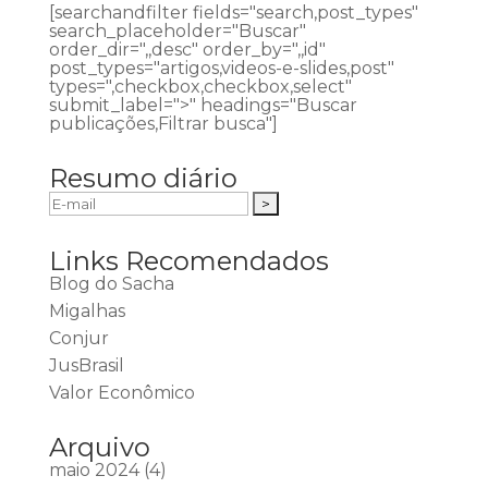
[searchandfilter fields="search,post_types"
search_placeholder="Buscar"
order_dir=",,desc" order_by=",,id"
post_types="artigos,videos-e-slides,post"
types=",checkbox,checkbox,select"
submit_label=">" headings="Buscar
publicações,Filtrar busca"]
Resumo diário
Links Recomendados
Blog do Sacha
Migalhas
Conjur
JusBrasil
Valor Econômico
Arquivo
maio 2024
(4)