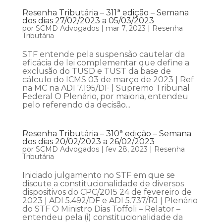
Resenha Tributária – 311ª edição – Semana
dos dias 27/02/2023 a 05/03/2023
por
SCMD Advogados
|
mar 7, 2023
|
Resenha
Tributária
STF entende pela suspensão cautelar da
eficácia de lei complementar que define a
exclusão do TUSD e TUST da base de
cálculo do ICMS 03 de março de 2023 | Ref
na MC na ADI 7.195/DF | Supremo Tribunal
Federal O Plenário, por maioria, entendeu
pelo referendo da decisão...
Resenha Tributária – 310ª edição – Semana
dos dias 20/02/2023 a 26/02/2023
por
SCMD Advogados
|
fev 28, 2023
|
Resenha
Tributária
Iniciado julgamento no STF em que se
discute a constitucionalidade de diversos
dispositivos do CPC/2015 24 de fevereiro de
2023 | ADI 5.492/DF e ADI 5.737/RJ | Plenário
do STF O Ministro Dias Toffoli – Relator –
entendeu pela (i) constitucionalidade da