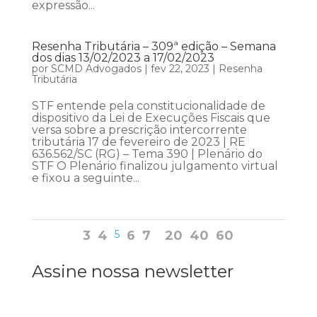
expressão...
Resenha Tributária – 309ª edição – Semana
dos dias 13/02/2023 a 17/02/2023
por
SCMD Advogados
|
fev 22, 2023
|
Resenha
Tributária
STF entende pela constitucionalidade de
dispositivo da Lei de Execuções Fiscais que
versa sobre a prescrição intercorrente
tributária 17 de fevereiro de 2023 | RE
636.562/SC (RG) – Tema 390 | Plenário do
STF O Plenário finalizou julgamento virtual
e fixou a seguinte...
3
4
5
6
7
20
40
60
Assine nossa newsletter