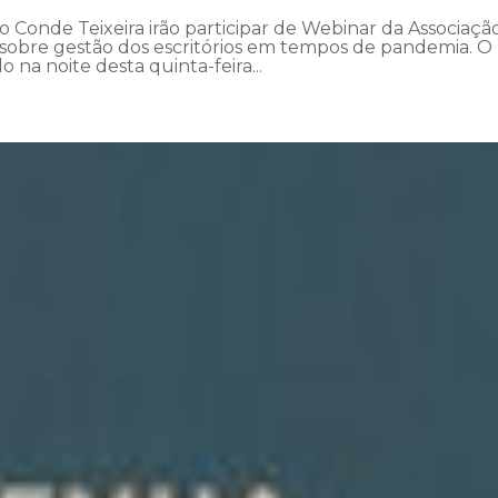
o Conde Teixeira irão participar de Webinar da Associaçã
t), sobre gestão dos escritórios em tempos de pandemia. O
o na noite desta quinta-feira...