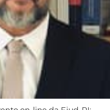
ento on-line da Ejud-PI: