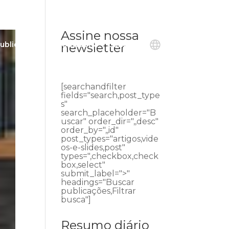
Assine nossa
ublicações
Ouvidoria
Contato
newsletter
[searchandfilter
fields="search,post_type
s"
search_placeholder="B
uscar" order_dir=",,desc"
order_by=",,id"
post_types="artigos,vide
os-e-slides,post"
types=",checkbox,check
box,select"
submit_label=">"
headings="Buscar
publicações,Filtrar
busca"]
Resumo diário