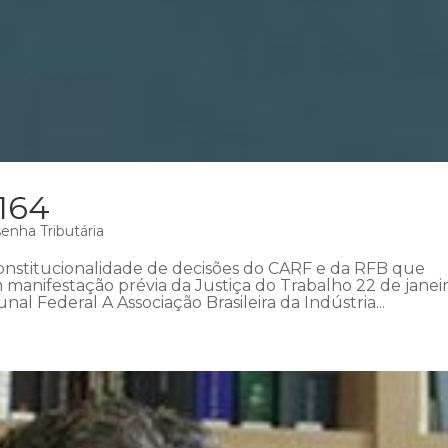
 164
enha Tributária
onstitucionalidade de decisões do CARF e da RFB que
anifestação prévia da Justiça do Trabalho 22 de janei
l Federal A Associação Brasileira da Indústria...