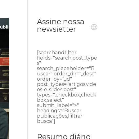
Assine nossa
ublicações
Ouvidoria
Contato
newsletter
[searchandfilter
fields="search,post_type
s"
search_placeholder="B
uscar" order_dir=",,desc"
order_by=",,id"
post_types="artigos,vide
os-e-slides,post"
types=",checkbox,check
box,select"
submit_label=">"
headings="Buscar
publicações,Filtrar
busca"]
Resumo diário