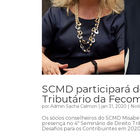
SCMD participará do
Tributário da Feco
por
Admin Sacha Calmon
|
jan 31, 2020
|
Notí
Os sócios conselheiros do SCMD Misabe
presença no 4º Seminário de Direito T
Desafios para os Contribuintes em 2020