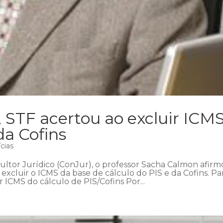
 STF acertou ao excluir ICM
da Cofins
cias
sultor Jurídico (ConJur), o professor Sacha Calmon afir
xcluir o ICMS da base de cálculo do PIS e da Cofins. Pa
ICMS do cálculo de PIS/Cofins Por...