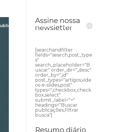
Assine nossa
ublicações
Ouvidoria
Contato
newsletter
[searchandfilter
fields="search,post_type
s"
search_placeholder="B
uscar" order_dir=",,desc"
order_by=",,id"
post_types="artigos,vide
os-e-slides,post"
types=",checkbox,check
box,select"
submit_label=">"
headings="Buscar
publicações,Filtrar
busca"]
Resumo diário