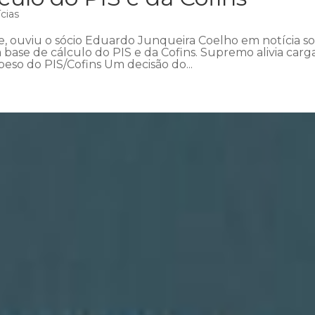
cias
e, ouviu o sócio Eduardo Junqueira Coelho em notícia s
 base de cálculo do PIS e da Cofins. Supremo alivia carg
peso do PIS/Cofins Um decisão do...