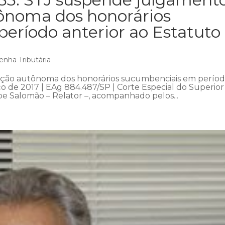
ônoma dos honorários
eríodo anterior ao Estatuto
enha Tributária
ção autônoma dos honorários sucumbenciais em perío
o de 2017 | EAg 884.487/SP | Corte Especial do Superior
ipe Salomão – Relator –, acompanhado pelos...