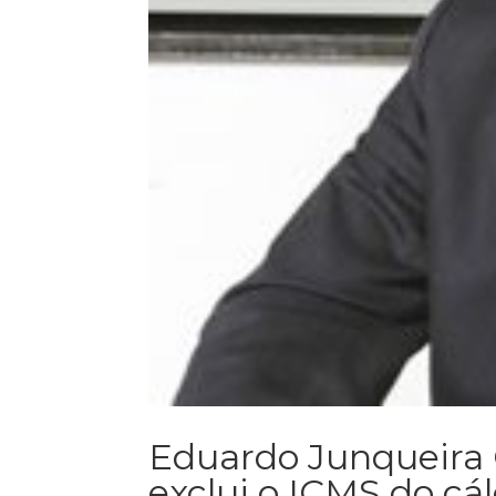
Eduardo Junqueira
exclui o ICMS do cál