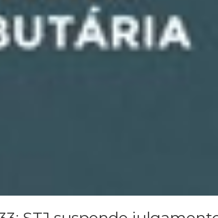
 33: STJ suspende julgament