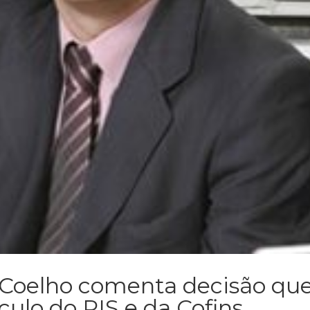
 Coelho comenta decisão qu
culo do PIS e da Cofins