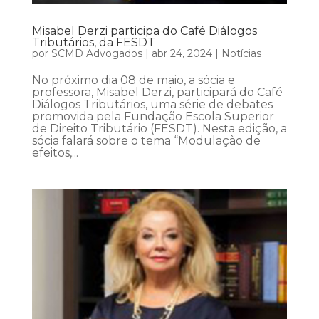
Misabel Derzi participa do Café Diálogos
Tributários, da FESDT
por
SCMD Advogados
|
abr 24, 2024
|
Notícias
No próximo dia 08 de maio, a sócia e
professora, Misabel Derzi, participará do Café
Diálogos Tributários, uma série de debates
promovida pela Fundação Escola Superior
de Direito Tributário (FESDT). Nesta edição, a
sócia falará sobre o tema “Modulação de
efeitos,...