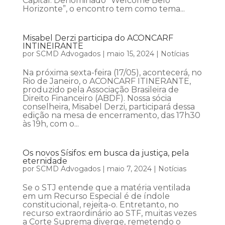
Capital. Denominado “Welcome Belo
Horizonte”, o encontro tem como tema...
Misabel Derzi participa do ACONCARF
INTINEIRANTE
por
SCMD Advogados
|
maio 15, 2024
|
Notícias
Na próxima sexta-feira (17/05), acontecerá, no
Rio de Janeiro, o ACONCARF ITINERANTE,
produzido pela Associação Brasileira de
Direito Financeiro (ABDF). Nossa sócia
conselheira, Misabel Derzi, participará dessa
edição na mesa de encerramento, das 17h30
às 19h, com o...
Os novos Sísifos: em busca da justiça, pela
eternidade
por
SCMD Advogados
|
maio 7, 2024
|
Notícias
Se o STJ entende que a matéria ventilada
em um Recurso Especial é de índole
constitucional, rejeita-o. Entretanto, no
recurso extraordinário ao STF, muitas vezes
a Corte Suprema diverge, remetendo o