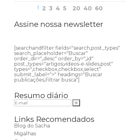
1
2
3
4
5
20
40
60
Assine nossa newsletter
[searchandfilter fields="search,post_types"
search_placeholder="Buscar"
order_dir=",,desc" order_by=",,id"
post_types="artigos,videos-e-slides,post"
types=",checkbox,checkbox,select"
submit_label=">" headings="Buscar
publicações,Filtrar busca"]
Resumo diário
Links Recomendados
Blog do Sacha
Migalhas