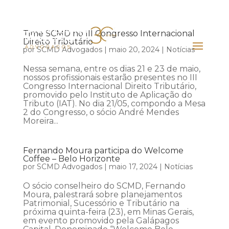
Time SCMD no III Congresso Internacional
Direito Tributário
por
SCMD Advogados
|
maio 20, 2024
|
Notícias
Nessa semana, entre os dias 21 e 23 de maio,
nossos profissionais estarão presentes no III
Congresso Internacional Direito Tributário,
promovido pelo Instituto de Aplicação do
Tributo (IAT). No dia 21/05, compondo a Mesa
2 do Congresso, o sócio André Mendes
Moreira...
Fernando Moura participa do Welcome
Coffee – Belo Horizonte
por
SCMD Advogados
|
maio 17, 2024
|
Notícias
O sócio conselheiro do SCMD, Fernando
Moura, palestrará sobre planejamentos
Patrimonial, Sucessório e Tributário na
próxima quinta-feira (23), em Minas Gerais,
em evento promovido pela Galápagos