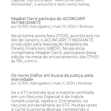
Capital. Denominado “Welcome Belo
Horizonte”, o encontro tem como tema...
Misabel Derzi participa do ACONCARF
INTINEIRANTE
por
SCMD Advogados
|
maio 15, 2024
|
Notícias
Na próxima sexta-feira (17/05), acontecerá, no
Rio de Janeiro, o ACONCARF ITINERANTE,
produzido pela Associação Brasileira de
Direito Financeiro (ABDF). Nossa sócia
conselheira, Misabel Derzi, participará dessa
edição na mesa de encerramento, das 17h30
às 19h, com o...
Os novos Sísifos: em busca da justiça, pela
eternidade
por
SCMD Advogados
|
maio 7, 2024
|
Notícias
Se o STJ entende que a matéria ventilada
em um Recurso Especial é de índole
constitucional, rejeita-o. Entretanto, no
recurso extraordinário ao STF, muitas vezes
a Corte Suprema diverge, remetendo o