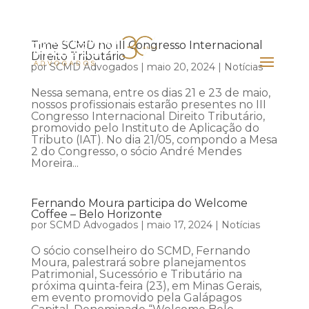
Time SCMD no III Congresso Internacional
Direito Tributário
por
SCMD Advogados
|
maio 20, 2024
|
Notícias
Nessa semana, entre os dias 21 e 23 de maio,
nossos profissionais estarão presentes no III
Congresso Internacional Direito Tributário,
promovido pelo Instituto de Aplicação do
Tributo (IAT). No dia 21/05, compondo a Mesa
2 do Congresso, o sócio André Mendes
Moreira...
Fernando Moura participa do Welcome
Coffee – Belo Horizonte
por
SCMD Advogados
|
maio 17, 2024
|
Notícias
O sócio conselheiro do SCMD, Fernando
Moura, palestrará sobre planejamentos
Patrimonial, Sucessório e Tributário na
próxima quinta-feira (23), em Minas Gerais,
em evento promovido pela Galápagos