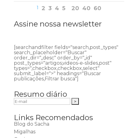
1
2
3
4
5
20
40
60
Assine nossa newsletter
[searchandfilter fields="search,post_types"
search_placeholder="Buscar"
order_dir=",,desc" order_by=",,id"
post_types="artigos,videos-e-slides,post"
types=",checkbox,checkbox,select"
submit_label=">" headings="Buscar
publicações,Filtrar busca"]
Resumo diário
Links Recomendados
Blog do Sacha
Migalhas