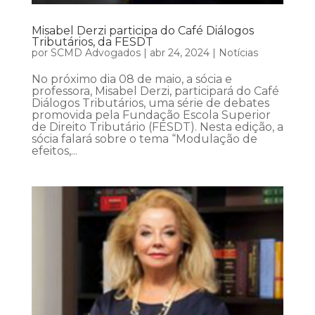
Misabel Derzi participa do Café Diálogos
Tributários, da FESDT
por
SCMD Advogados
|
abr 24, 2024
|
Notícias
No próximo dia 08 de maio, a sócia e
professora, Misabel Derzi, participará do Café
Diálogos Tributários, uma série de debates
promovida pela Fundação Escola Superior
de Direito Tributário (FESDT). Nesta edição, a
sócia falará sobre o tema “Modulação de
efeitos,...