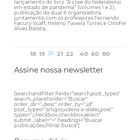
lançamento do livro “A crise do federalismo
em estado de pandemia” (volumes 1 e 2),
publicação da qual é organizadora,
juntamente com os professores Fernando
Facury Scaff, Heleno Taveira Torres e Onofre
Alves Batista...
18
19
20
21
22
40
60
80
Assine nossa newsletter
[searchandfilter fields="search,post_types"
search_placeholder="Buscar"
order_dir=",,desc" order_by=",,id"
post_types="artigos,videos-e-slides,post"
types=",checkbox,checkbox,select"
submit_label=">" headings="Buscar
publicações,Filtrar busca"]