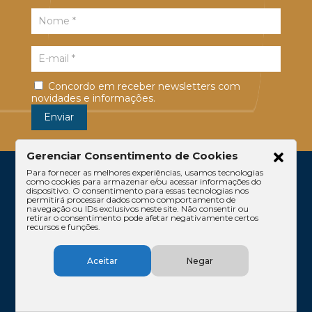
Concordo em receber newsletters com
novidades e informações.
Gerenciar Consentimento de Cookies
Para fornecer as melhores experiências, usamos tecnologias
como cookies para armazenar e/ou acessar informações do
dispositivo. O consentimento para essas tecnologias nos
permitirá processar dados como comportamento de
navegação ou IDs exclusivos neste site. Não consentir ou
retirar o consentimento pode afetar negativamente certos
recursos e funções.
Escritório
Atuação
Equipe
Conteúdos
Aceitar
Negar
Contato
Código de Ética