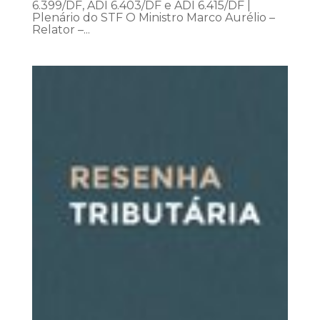
6.399/DF, ADI 6.403/DF e ADI 6.415/DF |
Plenário do STF O Ministro Marco Aurélio –
Relator –...