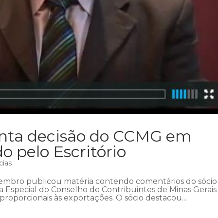
enta decisão do CCMG em
o pelo Escritório
cias
zembro publicou matéria contendo comentários do sócio
a Especial do Conselho de Contribuintes de Minas Gerais
roporcionais às exportações. O sócio destacou...