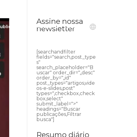
Assine nossa
ublicações
Ouvidoria
Contato
newsletter
[searchandfilter
fields="search,post_type
s"
search_placeholder="B
uscar" order_dir=",,desc"
order_by=",,id"
post_types="artigos,vide
os-e-slides,post"
types=",checkbox,check
box,select"
submit_label=">"
headings="Buscar
publicações,Filtrar
busca"]
Resumo diário