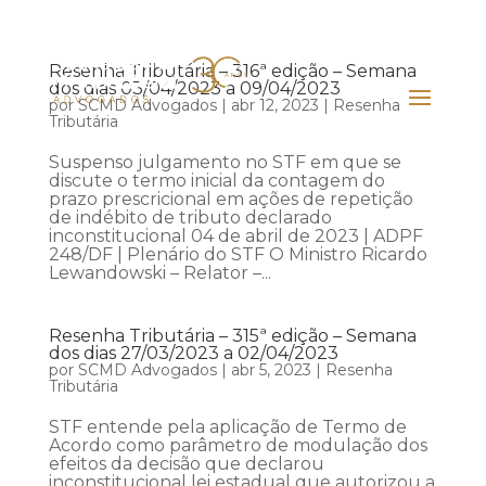
Resenha Tributária – 316ª edição – Semana
dos dias 03/04/2023 a 09/04/2023
por
SCMD Advogados
|
abr 12, 2023
|
Resenha
Tributária
Suspenso julgamento no STF em que se
discute o termo inicial da contagem do
prazo prescricional em ações de repetição
de indébito de tributo declarado
inconstitucional 04 de abril de 2023 | ADPF
248/DF | Plenário do STF O Ministro Ricardo
Lewandowski – Relator –...
Resenha Tributária – 315ª edição – Semana
dos dias 27/03/2023 a 02/04/2023
por
SCMD Advogados
|
abr 5, 2023
|
Resenha
Tributária
STF entende pela aplicação de Termo de
Acordo como parâmetro de modulação dos
efeitos da decisão que declarou
inconstitucional lei estadual que autorizou a