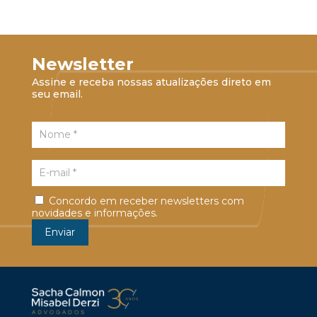
Newsletter
Assine e receba nossas atualizações direto em
seu email.
Concordo em receber newsletters com
novidades e informações.