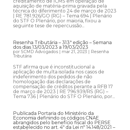
creditamento de ICMS em operação de
aquisição de matéria-prima gravada pela
técnica do diferimento 24 de março de 2023
| RE 781.926/GO (RG) – Tema 694 | Plenário
do STF O Plenário, por maioria, fixou a
seguinte tese de repercussão...
Resenha Tributária – 313ª edição – Semana
dos dias 13/03/2023 a 19/03/2023
por
SCMD Advogados
|
mar 21, 2023
|
Resenha
Tributária
STF afirma que é inconstitucional a
aplicação de multa isolada nos casos de
indeferimento dos pedidos de não
homologação das declarações de
compensação de créditos perante a RFB 17
de março de 2023 | RE 796.939/RS (RG) –
Tema 736 | Plenário do STF O Plenário, por...
Publicada Portaria do Ministério da
Economia definindo os códigos CNAE
abrangidos pelo benefício fiscal do PERSE
estabelecido no art. 4º da Lei nº 14.148/2021 –