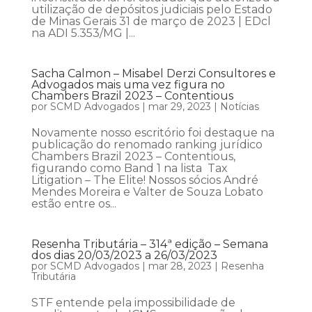
utilização de depósitos judiciais pelo Estado
de Minas Gerais 31 de março de 2023 | EDcl
na ADI 5.353/MG |...
Sacha Calmon – Misabel Derzi Consultores e
Advogados mais uma vez figura no
Chambers Brazil 2023 – Contentious
por
SCMD Advogados
|
mar 29, 2023
|
Notícias
Novamente nosso escritório foi destaque na
publicação do renomado ranking jurídico
Chambers Brazil 2023 – Contentious,
figurando como Band 1 na lista Tax
Litigation – The Elite! Nossos sócios André
Mendes Moreira e Valter de Souza Lobato
estão entre os...
Resenha Tributária – 314ª edição – Semana
dos dias 20/03/2023 a 26/03/2023
por
SCMD Advogados
|
mar 28, 2023
|
Resenha
Tributária
STF entende pela impossibilidade de