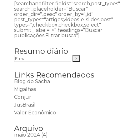
[searchandfilter fields="search,post_types"
search_placeholder="Buscar"
order_dir=",,desc" order_by=",,id"
post_types="artigos,videos-e-slides,post"
types=",checkbox,checkbox,select"
submit_label=">" headings="Buscar
publicações,Filtrar busca"]
Resumo diário
Links Recomendados
Blog do Sacha
Migalhas
Conjur
JusBrasil
Valor Econômico
Arquivo
maio 2024
(4)