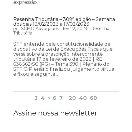
expressão...
Resenha Tributária – 309ª edição – Semana
dos dias 13/02/2023 a 17/02/2023
por
SCMD Advogados
|
fev 22, 2023
|
Resenha
Tributária
STF entende pela constitucionalidade de
dispositivo da Lei de Execuções Fiscais que
versa sobre a prescrição intercorrente
tributária 17 de fevereiro de 2023 | RE
636.562/SC (RG) – Tema 390 | Plenário do
STF O Plenário finalizou julgamento virtual
e fixou a seguinte...
3
4
5
6
7
20
40
60
Assine nossa newsletter