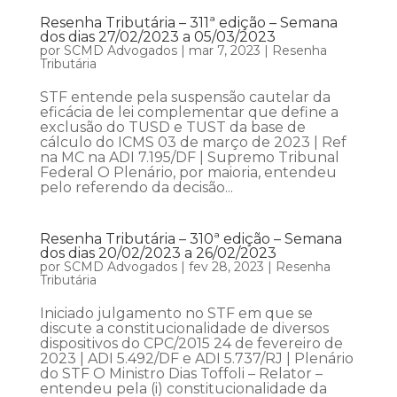
Resenha Tributária – 311ª edição – Semana
dos dias 27/02/2023 a 05/03/2023
por
SCMD Advogados
|
mar 7, 2023
|
Resenha
Tributária
STF entende pela suspensão cautelar da
eficácia de lei complementar que define a
exclusão do TUSD e TUST da base de
cálculo do ICMS 03 de março de 2023 | Ref
na MC na ADI 7.195/DF | Supremo Tribunal
Federal O Plenário, por maioria, entendeu
pelo referendo da decisão...
Resenha Tributária – 310ª edição – Semana
dos dias 20/02/2023 a 26/02/2023
por
SCMD Advogados
|
fev 28, 2023
|
Resenha
Tributária
Iniciado julgamento no STF em que se
discute a constitucionalidade de diversos
dispositivos do CPC/2015 24 de fevereiro de
2023 | ADI 5.492/DF e ADI 5.737/RJ | Plenário
do STF O Ministro Dias Toffoli – Relator –
entendeu pela (i) constitucionalidade da