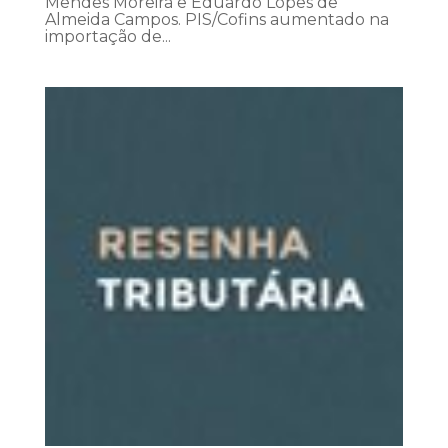
Mendes Moreira e Eduardo Lopes de
Almeida Campos. PIS/Cofins aumentado na
importação de...