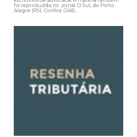
escritórios de advocacia. A matéria também
foi reproduzida no jornal O Sul, de Porto
Alegre (RS). Confira: OAB...