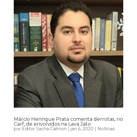
Márcio Henrique Prata comenta derrotas, no
Carf, de envolvidos na Lava Jato
por
Editor Sacha Calmon
|
jan 6, 2020
|
Notícias