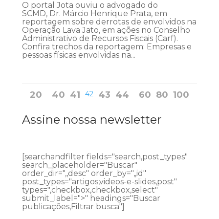
O portal Jota ouviu o advogado do
SCMD, Dr. Márcio Henrique Prata, em
reportagem sobre derrotas de envolvidos na
Operação Lava Jato, em ações no Conselho
Administrativo de Recursos Fiscais (Carf).
Confira trechos da reportagem: Empresas e
pessoas físicas envolvidas na...
20
40
41
42
43
44
60
80
100
Assine nossa newsletter
[searchandfilter fields="search,post_types"
search_placeholder="Buscar"
order_dir=",,desc" order_by=",,id"
post_types="artigos,videos-e-slides,post"
types=",checkbox,checkbox,select"
submit_label=">" headings="Buscar
publicações,Filtrar busca"]