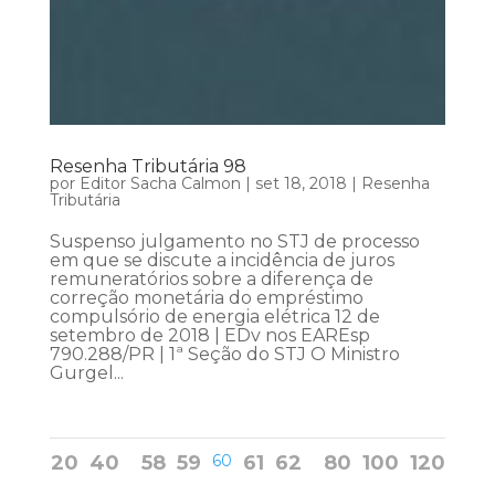
Resenha Tributária 98
por
Editor Sacha Calmon
|
set 18, 2018
|
Resenha
Tributária
Suspenso julgamento no STJ de processo
em que se discute a incidência de juros
remuneratórios sobre a diferença de
correção monetária do empréstimo
compulsório de energia elétrica 12 de
setembro de 2018 | EDv nos EAREsp
790.288/PR | 1ª Seção do STJ O Ministro
Gurgel...
20
40
58
59
60
61
62
80
100
120