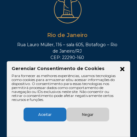
Rio de Janeiro
Rua Lauro Müller, 116 – sala 605, Botafogo – Rio
de Janeiro/RJ
CEP: 22290-160
Tel: (21)3212-0100
Gerenciar Consentimento de Cookies
Para fornecer as melhores experiências, usamos tecnologias
como cookies para armazenar e/ou acessar informações do
dispositivo. O consentimento para essas tecnologias nos
permitirá processar dados como comportamento de
navegação ou IDs exclusivos neste site. Não consentir ou
retirar o consentimento pode afetar negativamente certos
recursos e funções.
Aceitar
Negar
Brasília
SHIS QI 11, Conj. 10, Casa 05, Lago Sul – Brasília/DF
CEP: 71625-300