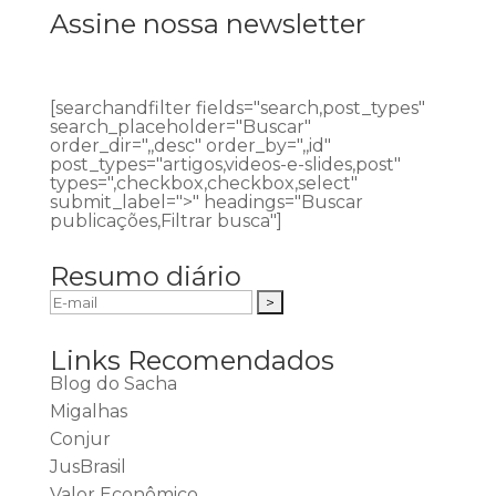
Assine nossa newsletter
[searchandfilter fields="search,post_types"
search_placeholder="Buscar"
order_dir=",,desc" order_by=",,id"
post_types="artigos,videos-e-slides,post"
types=",checkbox,checkbox,select"
submit_label=">" headings="Buscar
publicações,Filtrar busca"]
Resumo diário
Links Recomendados
Blog do Sacha
Migalhas
Conjur
JusBrasil
Valor Econômico