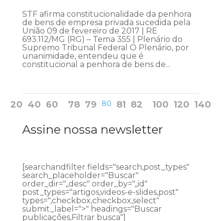
STF afirma constitucionalidade da penhora
de bens de empresa privada sucedida pela
União 09 de fevereiro de 2017 | RE
693.112/MG (RG) – Tema 355 | Plenário do
Supremo Tribunal Federal O Plenário, por
unanimidade, entendeu que é
constitucional a penhora de bens de...
20
40
60
78
79
80
81
82
100
120
140
Assine nossa newsletter
[searchandfilter fields="search,post_types"
search_placeholder="Buscar"
order_dir=",,desc" order_by=",,id"
post_types="artigos,videos-e-slides,post"
types=",checkbox,checkbox,select"
submit_label=">" headings="Buscar
publicações,Filtrar busca"]