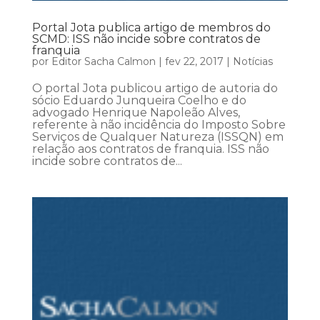
Portal Jota publica artigo de membros do
SCMD: ISS não incide sobre contratos de
franquia
por
Editor Sacha Calmon
|
fev 22, 2017
|
Notícias
O portal Jota publicou artigo de autoria do
sócio Eduardo Junqueira Coelho e do
advogado Henrique Napoleão Alves,
referente à não incidência do Imposto Sobre
Serviços de Qualquer Natureza (ISSQN) em
relação aos contratos de franquia. ISS não
incide sobre contratos de...