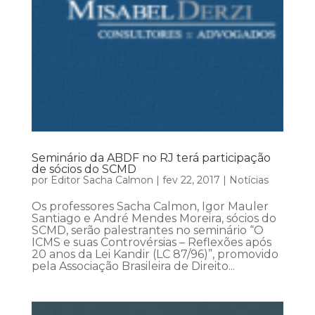
Seminário da ABDF no RJ terá participação
de sócios do SCMD
por
Editor Sacha Calmon
|
fev 22, 2017
|
Notícias
Os professores Sacha Calmon, Igor Mauler
Santiago e André Mendes Moreira, sócios do
SCMD, serão palestrantes no seminário “O
ICMS e suas Controvérsias – Reflexões após
20 anos da Lei Kandir (LC 87/96)”, promovido
pela Associação Brasileira de Direito...