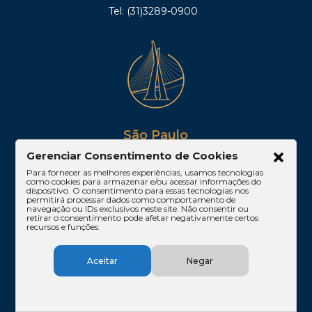
Tel: (31)3289-0900
São Paulo
Gerenciar Consentimento de Cookies
Av. Paulista, 1842, 16º andar, Conjuntos 167 e 168,
Edifício Cetenco Plaza – Torre Norte
Para fornecer as melhores experiências, usamos tecnologias
como cookies para armazenar e/ou acessar informações do
Bela Vista – São Paulo/SP
dispositivo. O consentimento para essas tecnologias nos
CEP 01310-200
permitirá processar dados como comportamento de
navegação ou IDs exclusivos neste site. Não consentir ou
Tel: (11)3061-1665
retirar o consentimento pode afetar negativamente certos
recursos e funções.
Aceitar
Negar