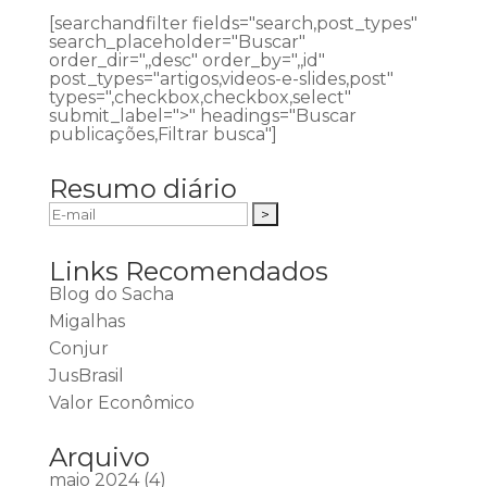
[searchandfilter fields="search,post_types"
search_placeholder="Buscar"
order_dir=",,desc" order_by=",,id"
post_types="artigos,videos-e-slides,post"
types=",checkbox,checkbox,select"
submit_label=">" headings="Buscar
publicações,Filtrar busca"]
Resumo diário
Links Recomendados
Blog do Sacha
Migalhas
Conjur
JusBrasil
Valor Econômico
Arquivo
maio 2024
(4)