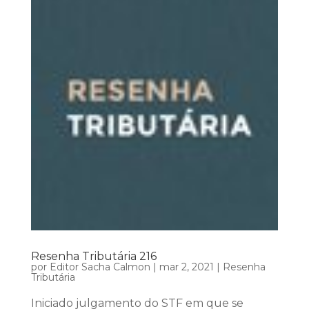
Resenha Tributária 216
por
Editor Sacha Calmon
|
mar 2, 2021
|
Resenha
Tributária
Iniciado julgamento do STF em que se