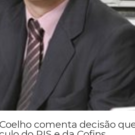
 Coelho comenta decisão qu
culo do PIS e da Cofins