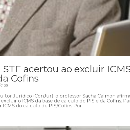
 STF acertou ao excluir ICM
da Cofins
cias
sultor Jurídico (ConJur), o professor Sacha Calmon afir
xcluir o ICMS da base de cálculo do PIS e da Cofins. Pa
ICMS do cálculo de PIS/Cofins Por...