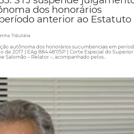
ônoma dos honorários
eríodo anterior ao Estatuto
enha Tributária
ção autônoma dos honorários sucumbenciais em perío
o de 2017 | EAg 884.487/SP | Corte Especial do Superior
ipe Salomão – Relator –, acompanhado pelos...