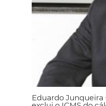
Eduardo Junqueira
exclui o ICMS do cál