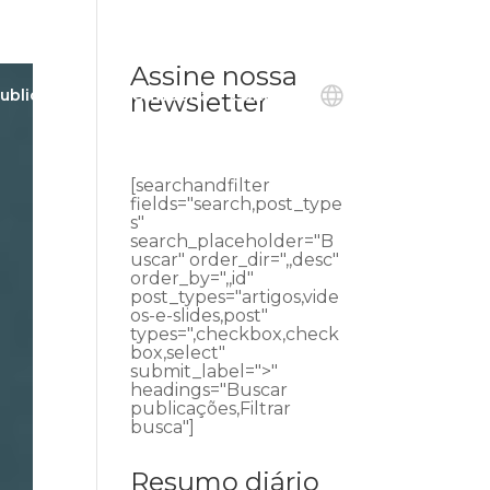
Assine nossa
ublicações
Ouvidoria
Contato
newsletter
[searchandfilter
fields="search,post_type
s"
search_placeholder="B
uscar" order_dir=",,desc"
order_by=",,id"
post_types="artigos,vide
os-e-slides,post"
types=",checkbox,check
box,select"
submit_label=">"
headings="Buscar
publicações,Filtrar
busca"]
Resumo diário