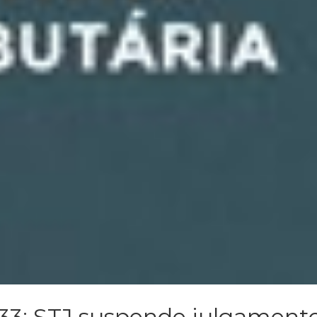
 33: STJ suspende julgament