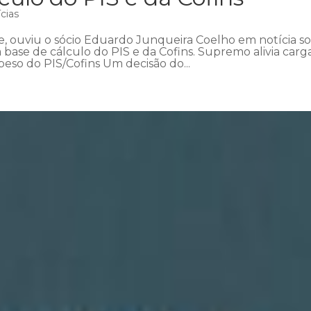
cias
e, ouviu o sócio Eduardo Junqueira Coelho em notícia s
 base de cálculo do PIS e da Cofins. Supremo alivia carg
peso do PIS/Cofins Um decisão do...