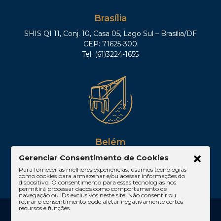
Brasília
SHIS QI 11, Conj. 10, Casa 05, Lago Sul – Brasília/DF
CEP: 71625-300
Tel: (61)3224-1655
Belém
Gerenciar Consentimento de Cookies
Av. Visconde de Souza Franco, 05, Sala 2102 –
Edifício Quadra Corporate, Umarizal – Belém/PA
Para fornecer as melhores experiências, usamos tecnologias
como cookies para armazenar e/ou acessar informações do
CEP: 66053-000
dispositivo. O consentimento para essas tecnologias nos
permitirá processar dados como comportamento de
navegação ou IDs exclusivos neste site. Não consentir ou
retirar o consentimento pode afetar negativamente certos
recursos e funções.
2024 SCMD Sacha Calmon Misabel Derzi
Consultores e Advogados. Todos os Direitos