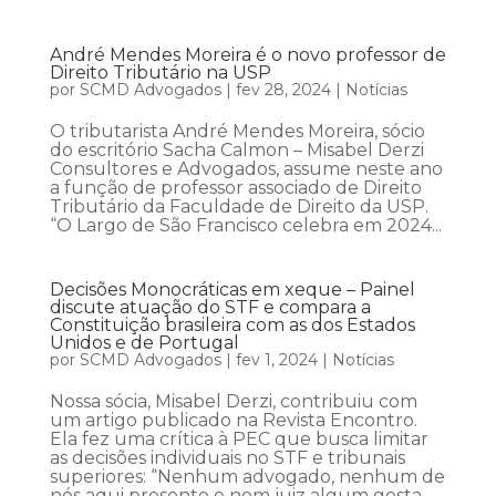
André Mendes Moreira é o novo professor de
Direito Tributário na USP
por
SCMD Advogados
|
fev 28, 2024
|
Notícias
O tributarista André Mendes Moreira, sócio
do escritório Sacha Calmon – Misabel Derzi
Consultores e Advogados, assume neste ano
a função de professor associado de Direito
Tributário da Faculdade de Direito da USP.
“O Largo de São Francisco celebra em 2024...
Decisões Monocráticas em xeque – Painel
discute atuação do STF e compara a
Constituição brasileira com as dos Estados
Unidos e de Portugal
por
SCMD Advogados
|
fev 1, 2024
|
Notícias
Nossa sócia, Misabel Derzi, contribuiu com
um artigo publicado na Revista Encontro.
Ela fez uma crítica à PEC que busca limitar
as decisões individuais no STF e tribunais
superiores: “Nenhum advogado, nenhum de
nós aqui presente e nem juiz algum gosta,