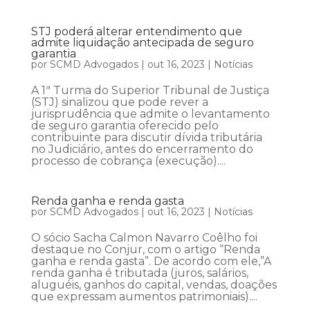
STJ poderá alterar entendimento que
admite liquidação antecipada de seguro
garantia
por
SCMD Advogados
|
out 16, 2023
|
Notícias
A 1ª Turma do Superior Tribunal de Justiça
(STJ) sinalizou que pode rever a
jurisprudência que admite o levantamento
de seguro garantia oferecido pelo
contribuinte para discutir dívida tributária
no Judiciário, antes do encerramento do
processo de cobrança (execução)....
Renda ganha e renda gasta
por
SCMD Advogados
|
out 16, 2023
|
Notícias
O sócio Sacha Calmon Navarro Coêlho foi
destaque no Conjur, com o artigo “Renda
ganha e renda gasta”. De acordo com ele,”A
renda ganha é tributada (juros, salários,
aluguéis, ganhos do capital, vendas, doações
que expressam aumentos patrimoniais)....