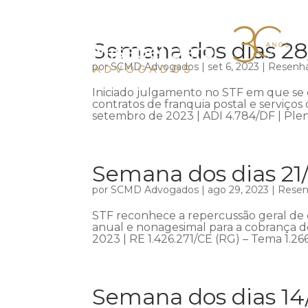
Semana dos dias 28
por
SCMD Advogados
|
set 6, 2023
|
Resenha
Iniciado julgamento no STF em que se d
contratos de franquia postal e serviço
setembro de 2023 | ADI 4.784/DF | Plen
Semana dos dias 21
por
SCMD Advogados
|
ago 29, 2023
|
Resenh
STF reconhece a repercussão geral de 
anual e nonagesimal para a cobrança d
2023 | RE 1.426.271/CE (RG) – Tema 1.266
Semana dos dias 14