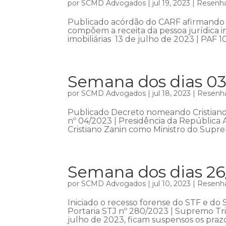
por
SCMD Advogados
|
jul 19, 2023
|
Resenha
Publicado acórdão do CARF afirmando 
compõem a receita da pessoa jurídica 
imobiliárias 13 de julho de 2023 | PAF 1
Semana dos dias 03
por
SCMD Advogados
|
jul 18, 2023
|
Resenha
Publicado Decreto nomeando Cristiano 
nº 04/2023 | Presidência da República
Cristiano Zanin como Ministro do Suprem
Semana dos dias 26
por
SCMD Advogados
|
jul 10, 2023
|
Resenha
Iniciado o recesso forense do STF e do 
Portaria STJ nº 280/2023 | Supremo Tri
julho de 2023, ficam suspensos os prazo