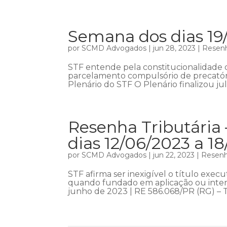
Semana dos dias 19
por
SCMD Advogados
|
jun 28, 2023
|
Resenh
STF entende pela constitucionalidade 
parcelamento compulsório de precatóri
Plenário do STF O Plenário finalizou jul
Resenha Tributária 
dias 12/06/2023 a 1
por
SCMD Advogados
|
jun 22, 2023
|
Resenha
STF afirma ser inexigível o título exe
quando fundado em aplicação ou interp
junho de 2023 | RE 586.068/PR (RG) – Te