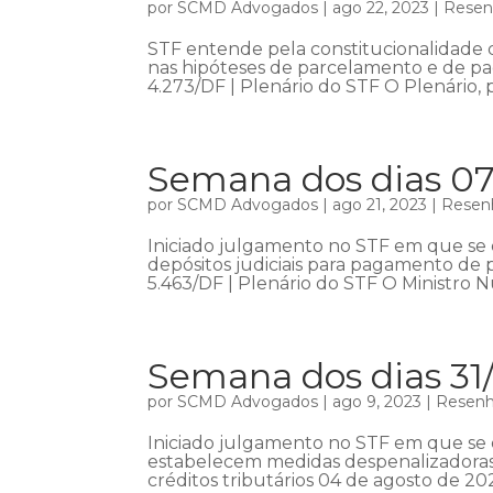
por
SCMD Advogados
|
ago 22, 2023
|
Resenh
STF entende pela constitucionalidade 
nas hipóteses de parcelamento e de pag
4.273/DF | Plenário do STF O Plenário,
Semana dos dias 07
por
SCMD Advogados
|
ago 21, 2023
|
Resenh
Iniciado julgamento no STF em que se d
depósitos judiciais para pagamento de p
5.463/DF | Plenário do STF O Ministro N
Semana dos dias 31
por
SCMD Advogados
|
ago 9, 2023
|
Resenha
Iniciado julgamento no STF em que se d
estabelecem medidas despenalizadora
créditos tributários 04 de agosto de 20