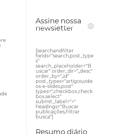
Assine nossa
ublicações
Ouvidoria
Contato
newsletter
bre
e
[searchandfilter
fields="search,post_type
s"
search_placeholder="B
uscar" order_dir=",,desc"
order_by=",,id"
post_types="artigos,vide
os-e-slides,post"
types=",checkbox,check
ade
box,select"
submit_label=">"
headings="Buscar
publicações,Filtrar
busca"]
Resumo diário