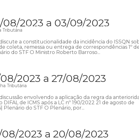
/08/2023 a 03/09/2023
Início
Institucional
Áreas de atuação
Equipe
P
 Tributária
iscute a constitucionalidade da incidência do ISSQN so
s de coleta, remessa ou entrega de correspondências 1º d
ário do STF O Ministro Roberto Barroso...
/08/2023 a 27/08/2023
a Tributária
discussão envolvendo a aplicação da regra da anteriorid
o DIFAL de ICMS após a LC nº 190/2022 21 de agosto de
| Plenário do STF O Plenário, por...
/08/2023 a 20/08/2023