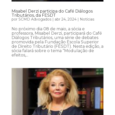
Misabel Derzi participa do Café Diálogos
Tributários, da FESDT
por
SCMD Advogados
|
abr 24, 2024
|
Notícias
No próximo dia 08 de maio, a sócia e
professora, Misabel Derzi, participará do Café
Diálogos Tributários, uma série de debates
promovida pela Fundação Escola Superior
de Direito Tributário (FESDT). Nesta edição, a
sócia falará sobre o tema “Modulação de
efeitos,...