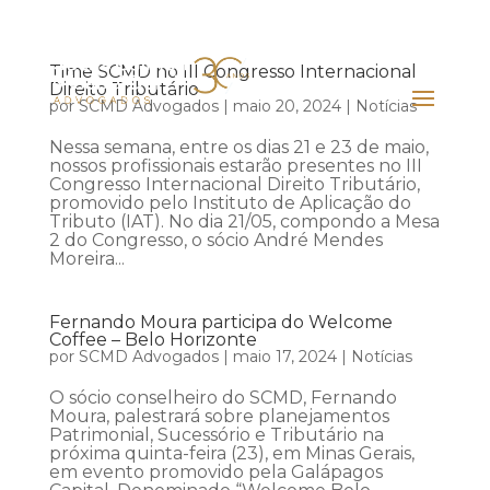
Time SCMD no III Congresso Internacional
Direito Tributário
por
SCMD Advogados
|
maio 20, 2024
|
Notícias
Nessa semana, entre os dias 21 e 23 de maio,
nossos profissionais estarão presentes no III
Congresso Internacional Direito Tributário,
promovido pelo Instituto de Aplicação do
Tributo (IAT). No dia 21/05, compondo a Mesa
2 do Congresso, o sócio André Mendes
Moreira...
Fernando Moura participa do Welcome
Coffee – Belo Horizonte
por
SCMD Advogados
|
maio 17, 2024
|
Notícias
O sócio conselheiro do SCMD, Fernando
Moura, palestrará sobre planejamentos
Patrimonial, Sucessório e Tributário na
próxima quinta-feira (23), em Minas Gerais,
em evento promovido pela Galápagos