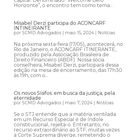
Capital. Denominado “Welcome Belo
Horizonte”, o encontro tem como tema...
Misabel Derzi participa do ACONCARF
INTINEIRANTE
por
SCMD Advogados
|
maio 15, 2024
|
Notícias
Na próxima sexta-feira (17/05), acontecerá, no
Rio de Janeiro, o ACONCARF ITINERANTE,
produzido pela Associação Brasileira de
Direito Financeiro (ABDF). Nossa sócia
conselheira, Misabel Derzi, participará dessa
edição na mesa de encerramento, das 17h30
às 19h, com o...
Os novos Sísifos: em busca da justiça, pela
eternidade
por
SCMD Advogados
|
maio 7, 2024
|
Notícias
Se o STJ entende que a matéria ventilada
em um Recurso Especial é de índole
constitucional, rejeita-o. Entretanto, no
recurso extraordinário ao STF, muitas vezes
a Corte Suprema diverge, remetendo o