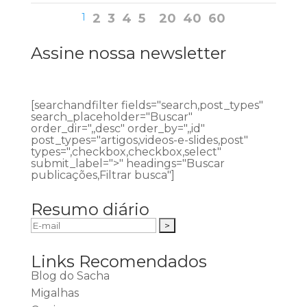
1
2
3
4
5
20
40
60
Assine nossa newsletter
[searchandfilter fields="search,post_types"
search_placeholder="Buscar"
order_dir=",,desc" order_by=",,id"
post_types="artigos,videos-e-slides,post"
types=",checkbox,checkbox,select"
submit_label=">" headings="Buscar
publicações,Filtrar busca"]
Resumo diário
Links Recomendados
Blog do Sacha
Migalhas