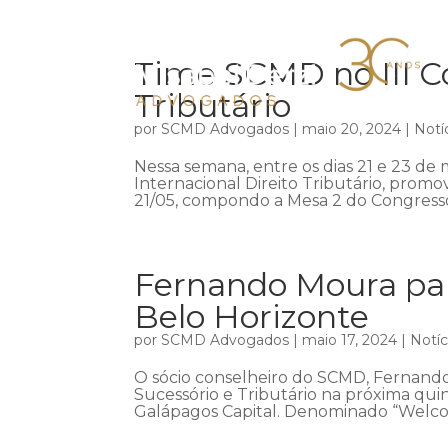
Time SCMD no III Co
Tributário
por
SCMD Advogados
|
maio 20, 2024
|
Notí
Nessa semana, entre os dias 21 e 23 de m
Internacional Direito Tributário, promov
21/05, compondo a Mesa 2 do Congresso,
Fernando Moura par
Belo Horizonte
por
SCMD Advogados
|
maio 17, 2024
|
Notíc
O sócio conselheiro do SCMD, Fernando
Sucessório e Tributário na próxima qui
Galápagos Capital. Denominado “Welco