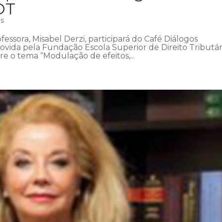
DT
as
fessora, Misabel Derzi, participará do Café Diálogos
ovida pela Fundação Escola Superior de Direito Tributár
bre o tema “Modulação de efeitos,...