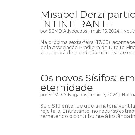
Misabel Derzi part
INTINEIRANTE
por
SCMD Advogados
|
maio 15, 2024
|
Notíc
Na próxima sexta-feira (17/05), acont
pela Associação Brasileira de Direito Fin
participará dessa edição na mesa de enc
Os novos Sísifos: em
eternidade
por
SCMD Advogados
|
maio 7, 2024
|
Notíci
Se o STJ entende que a matéria ventil
rejeita-o. Entretanto, no recurso extra
remetendo o contribuinte à instância in