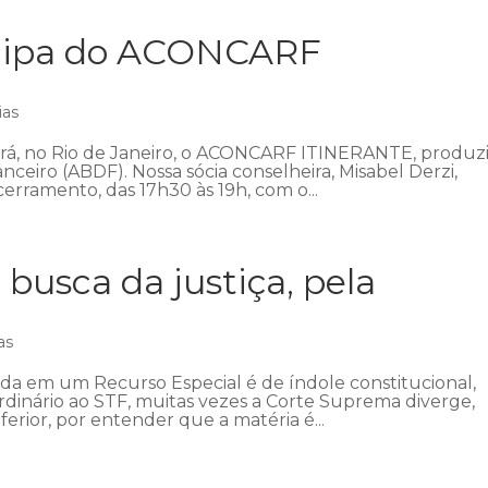
icipa do ACONCARF
ias
ecerá, no Rio de Janeiro, o ACONCARF ITINERANTE, produz
anceiro (ABDF). Nossa sócia conselheira, Misabel Derzi,
erramento, das 17h30 às 19h, com o...
 busca da justiça, pela
as
ada em um Recurso Especial é de índole constitucional,
ordinário ao STF, muitas vezes a Corte Suprema diverge,
ferior, por entender que a matéria é...