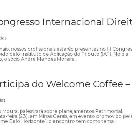
ngresso Internacional Direi
Início
Institucional
Áreas de atuação
Equipe
P
cias
aio, nossos profissionais estarão presentes no III Congre
ido pelo Instituto de Aplicação do Tributo (IAT). No dia
 o sócio André Mendes Moreira...
ticipa do Welcome Coffee –
ias
 Moura, palestrará sobre planejamentos Patrimonial,
nta-feira (23), em Minas Gerais, em evento promovido pel
me Belo Horizonte”, o encontro tem como tema...