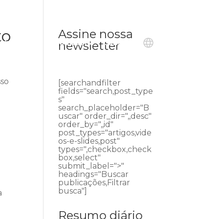
to
Assine nossa
ublicações
Ouvidoria
Contato
newsletter
sso
[searchandfilter
fields="search,post_type
s"
search_placeholder="B
uscar" order_dir=",,desc"
order_by=",,id"
post_types="artigos,vide
os-e-slides,post"
types=",checkbox,check
box,select"
submit_label=">"
headings="Buscar
publicações,Filtrar
busca"]
a
Resumo diário