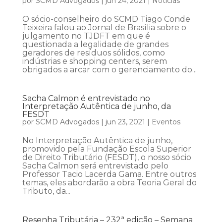
por
SCMD Advogados
|
jun 24, 2021
|
Notícias
O sócio-conselheiro do SCMD Tiago Conde
Teixeira falou ao Jornal de Brasília sobre o
julgamento no TJDFT em que é
questionada a legalidade de grandes
geradores de resíduos sólidos, como
indústrias e shopping centers, serem
obrigados a arcar com o gerenciamento do...
Sacha Calmon é entrevistado no
Interpretação Autêntica de junho, da
FESDT
por
SCMD Advogados
|
jun 23, 2021
|
Eventos
No Interpretação Autêntica de junho,
promovido pela Fundação Escola Superior
de Direito Tributário (FESDT), o nosso sócio
Sacha Calmon será entrevistado pelo
Professor Tacio Lacerda Gama. Entre outros
temas, eles abordarão a obra Teoria Geral do
Tributo, da...
Resenha Tributária – 232ª edição – Semana