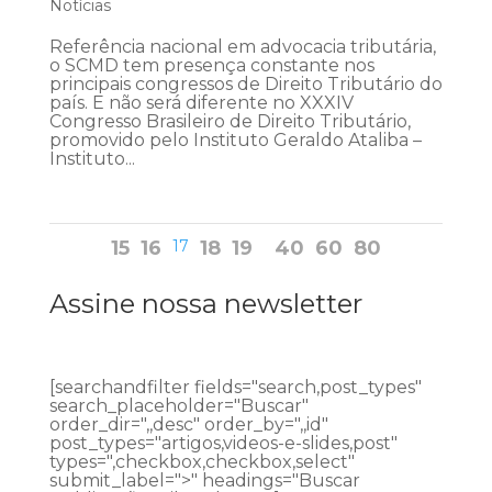
Notícias
Referência nacional em advocacia tributária,
o SCMD tem presença constante nos
principais congressos de Direito Tributário do
país. E não será diferente no XXXIV
Congresso Brasileiro de Direito Tributário,
promovido pelo Instituto Geraldo Ataliba –
Instituto...
15
16
17
18
19
40
60
80
Assine nossa newsletter
[searchandfilter fields="search,post_types"
search_placeholder="Buscar"
order_dir=",,desc" order_by=",,id"
post_types="artigos,videos-e-slides,post"
types=",checkbox,checkbox,select"
submit_label=">" headings="Buscar