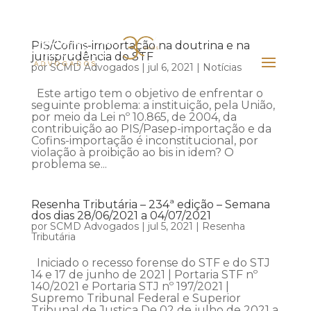
PIS/Cofins-importação na doutrina e na
jurisprudência do STF
por
SCMD Advogados
|
jul 6, 2021
|
Notícias
Este artigo tem o objetivo de enfrentar o
seguinte problema: a instituição, pela União,
por meio da Lei nº 10.865, de 2004, da
contribuição ao PIS/Pasep-importação e da
Cofins-importação é inconstitucional, por
violação à proibição ao bis in idem? O
problema se...
Resenha Tributária – 234ª edição – Semana
dos dias 28/06/2021 a 04/07/2021
por
SCMD Advogados
|
jul 5, 2021
|
Resenha
Tributária
Iniciado o recesso forense do STF e do STJ
14 e 17 de junho de 2021 | Portaria STF nº
140/2021 e Portaria STJ nº 197/2021 |
Supremo Tribunal Federal e Superior
Tribunal de Justiça De 02 de julho de 2021 a