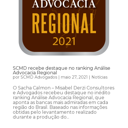
SCMD recebe destaque no ranking Análise
Advocacia Regional
por
SCMD Advogados
|
maio 27, 2021
|
Notícias
O Sacha Calmon – Misabel Derzi Consultores
e Advogados recebeu destaque no inédito
ranking Análise Advocacia Regional, que
aponta as bancas mais admiradas em cada
região do Brasil. Baseado nas informações
obtidas pelo levantamento realizado
durante a produção do...