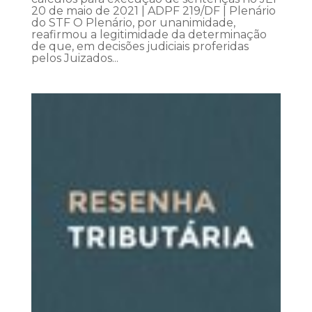
20 de maio de 2021 | ADPF 219/DF | Plenário
do STF O Plenário, por unanimidade,
reafirmou a legitimidade da determinação
de que, em decisões judiciais proferidas
pelos Juizados...