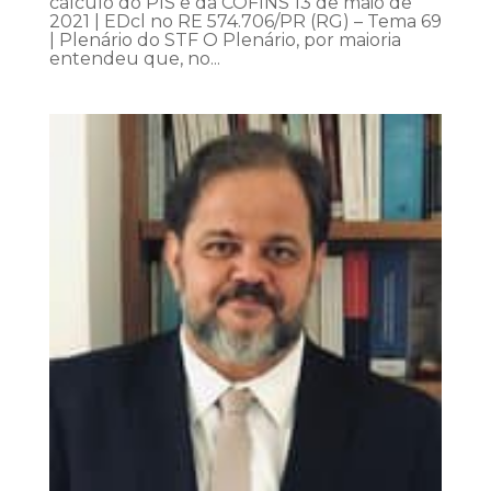
cálculo do PIS e da COFINS 13 de maio de
2021 | EDcl no RE 574.706/PR (RG) – Tema 69
| Plenário do STF O Plenário, por maioria
entendeu que, no...