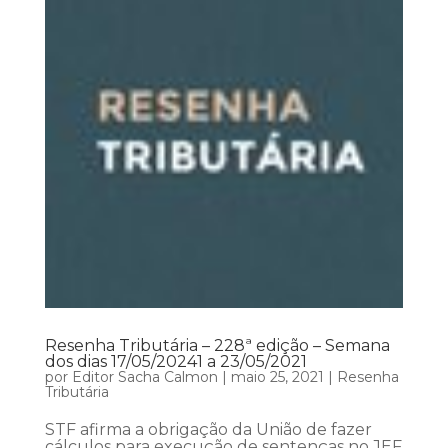
Resenha Tributária – 228ª edição – Semana
dos dias 17/05/20241 a 23/05/2021
por
Editor Sacha Calmon
|
maio 25, 2021
|
Resenha
Tributária
STF afirma a obrigação da União de fazer
cálculos para execução de sentenças no JEF