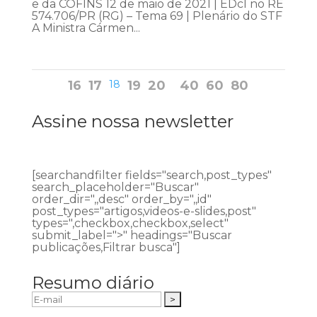
e da COFINS 12 de maio de 2021 | EDcl no RE
574.706/PR (RG) – Tema 69 | Plenário do STF
A Ministra Cármen...
16
17
18
19
20
40
60
80
Assine nossa newsletter
[searchandfilter fields="search,post_types"
search_placeholder="Buscar"
order_dir=",,desc" order_by=",,id"
post_types="artigos,videos-e-slides,post"
types=",checkbox,checkbox,select"
submit_label=">" headings="Buscar
publicações,Filtrar busca"]
Resumo diário