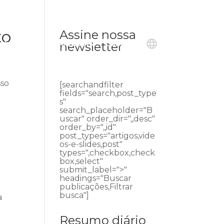
to
Assine nossa
ublicações
Ouvidoria
Contato
newsletter
sso
[searchandfilter
fields="search,post_type
s"
search_placeholder="B
uscar" order_dir=",,desc"
order_by=",,id"
post_types="artigos,vide
os-e-slides,post"
types=",checkbox,check
box,select"
submit_label=">"
headings="Buscar
publicações,Filtrar
busca"]
a
Resumo diário