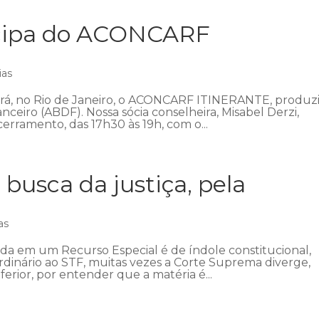
icipa do ACONCARF
ias
ecerá, no Rio de Janeiro, o ACONCARF ITINERANTE, produz
anceiro (ABDF). Nossa sócia conselheira, Misabel Derzi,
erramento, das 17h30 às 19h, com o...
 busca da justiça, pela
as
ada em um Recurso Especial é de índole constitucional,
ordinário ao STF, muitas vezes a Corte Suprema diverge,
ferior, por entender que a matéria é...