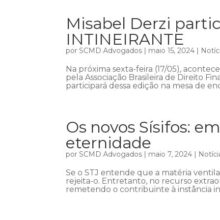
Misabel Derzi part
INTINEIRANTE
por
SCMD Advogados
|
maio 15, 2024
|
Notíc
Na próxima sexta-feira (17/05), acont
pela Associação Brasileira de Direito Fin
participará dessa edição na mesa de enc
Os novos Sísifos: em
eternidade
por
SCMD Advogados
|
maio 7, 2024
|
Notíci
Se o STJ entende que a matéria ventil
rejeita-o. Entretanto, no recurso extra
remetendo o contribuinte à instância in