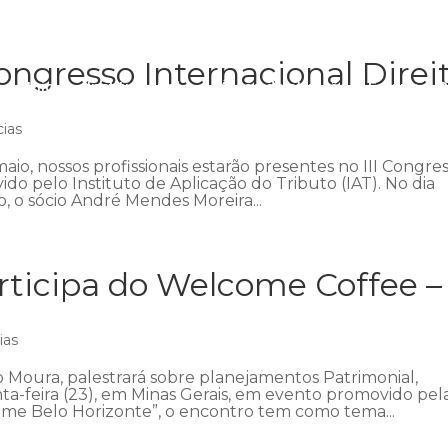
ngresso Internacional Direi
Início
Institucional
Áreas de atuação
Equipe
P
cias
aio, nossos profissionais estarão presentes no III Congre
ido pelo Instituto de Aplicação do Tributo (IAT). No dia
 o sócio André Mendes Moreira...
ticipa do Welcome Coffee –
ias
 Moura, palestrará sobre planejamentos Patrimonial,
nta-feira (23), em Minas Gerais, em evento promovido pel
me Belo Horizonte”, o encontro tem como tema...