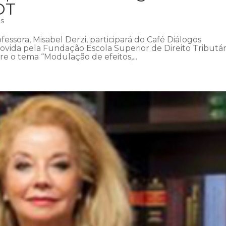
DT
as
fessora, Misabel Derzi, participará do Café Diálogos
ovida pela Fundação Escola Superior de Direito Tributár
bre o tema “Modulação de efeitos,...