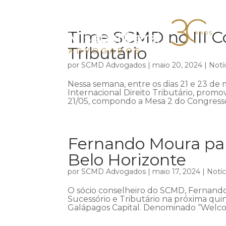
Time SCMD no III Co
Tributário
por
SCMD Advogados
|
maio 20, 2024
|
Notí
Nessa semana, entre os dias 21 e 23 de m
Internacional Direito Tributário, promov
21/05, compondo a Mesa 2 do Congresso,
Fernando Moura par
Belo Horizonte
por
SCMD Advogados
|
maio 17, 2024
|
Notíc
O sócio conselheiro do SCMD, Fernando
Sucessório e Tributário na próxima qui
Galápagos Capital. Denominado “Welco