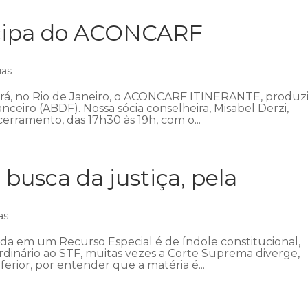
icipa do ACONCARF
ias
ecerá, no Rio de Janeiro, o ACONCARF ITINERANTE, produz
anceiro (ABDF). Nossa sócia conselheira, Misabel Derzi,
erramento, das 17h30 às 19h, com o...
 busca da justiça, pela
as
ada em um Recurso Especial é de índole constitucional,
ordinário ao STF, muitas vezes a Corte Suprema diverge,
ferior, por entender que a matéria é...