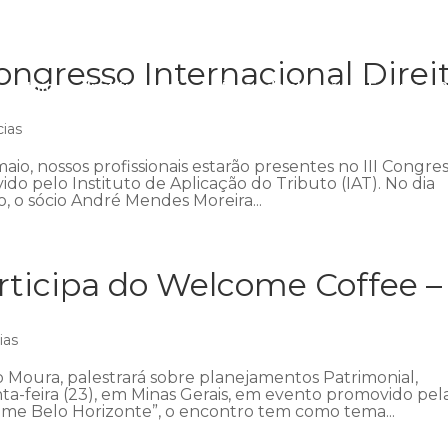
ngresso Internacional Direi
Início
Institucional
Áreas de atuação
Equipe
P
cias
aio, nossos profissionais estarão presentes no III Congre
ido pelo Instituto de Aplicação do Tributo (IAT). No dia
 o sócio André Mendes Moreira...
ticipa do Welcome Coffee –
ias
 Moura, palestrará sobre planejamentos Patrimonial,
nta-feira (23), em Minas Gerais, em evento promovido pel
me Belo Horizonte”, o encontro tem como tema...