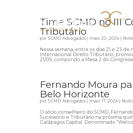
Time SCMD no III Co
Tributário
por
SCMD Advogados
|
maio 20, 2024
|
Notí
Nessa semana, entre os dias 21 e 23 de m
Internacional Direito Tributário, promov
21/05, compondo a Mesa 2 do Congresso,
Fernando Moura par
Belo Horizonte
por
SCMD Advogados
|
maio 17, 2024
|
Notíc
O sócio conselheiro do SCMD, Fernando
Sucessório e Tributário na próxima qui
Galápagos Capital. Denominado “Welco