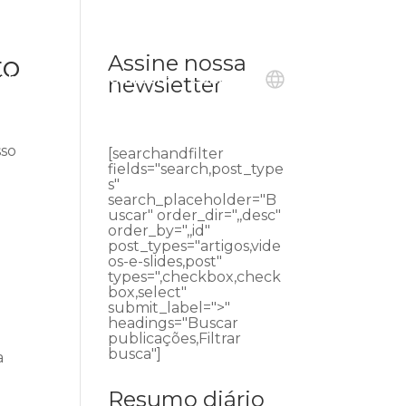
to
Assine nossa
ublicações
Ouvidoria
Contato
newsletter
sso
[searchandfilter
fields="search,post_type
s"
search_placeholder="B
uscar" order_dir=",,desc"
order_by=",,id"
post_types="artigos,vide
os-e-slides,post"
types=",checkbox,check
box,select"
submit_label=">"
headings="Buscar
publicações,Filtrar
busca"]
a
Resumo diário