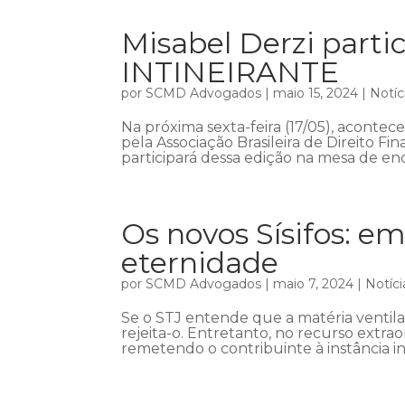
Misabel Derzi part
INTINEIRANTE
por
SCMD Advogados
|
maio 15, 2024
|
Notíc
Na próxima sexta-feira (17/05), acont
pela Associação Brasileira de Direito Fin
participará dessa edição na mesa de enc
Os novos Sísifos: em
eternidade
por
SCMD Advogados
|
maio 7, 2024
|
Notíci
Se o STJ entende que a matéria ventil
rejeita-o. Entretanto, no recurso extra
remetendo o contribuinte à instância in