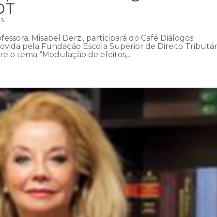
DT
as
fessora, Misabel Derzi, participará do Café Diálogos
ovida pela Fundação Escola Superior de Direito Tributár
bre o tema “Modulação de efeitos,...